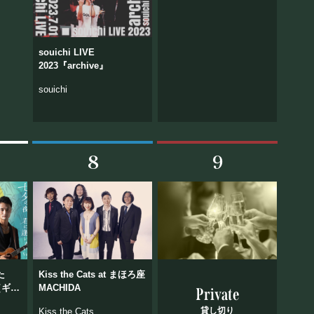
souichi LIVE
2023『archive』
souichi
8
9
©Mahoroza. All Rights Reserved.
た
Kiss the Cats at まほろ座
（ギタ
MACHIDA
Private
クレ
貸し切り
Kiss the Cats