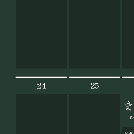
24
25
ヒダ