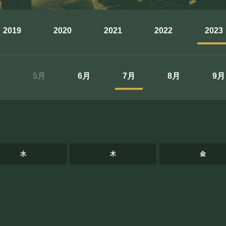
まほろ座について
2019
2020
2021
2022
2023
座長挨拶
施設概要
月
5月
6月
7月
8月
9月
機材リスト
アクセス
FOOD&DR
水
木
金
フード&ドリンク