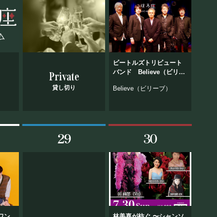
ビートルズトリビュート
バンド Believe（ビリー
Private
ブ）
貸し切り
Believe（ビリーブ）
29
30
“ワン
林美喜が紡ぐ 〜シャンソ