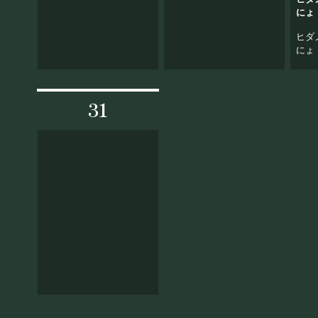
にょ！
2023
ヒダ
にょ
31