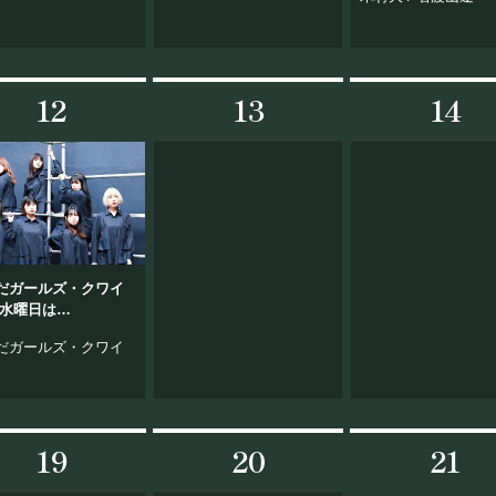
レ）
12
13
14
だガールズ・クワイ
esday!! Vol.48
だガールズ・クワイ
19
20
21