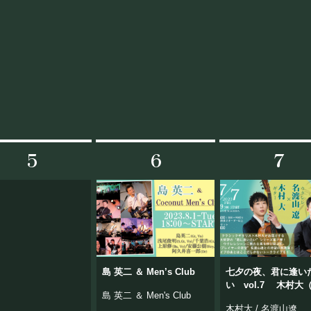
BOOKING
ライブ出演について
5
6
7
シー
キャンセルポリシー
お問い合わせ
島 英二 ＆ Men’s Club
七夕の夜、君に逢い
い vol.7 木村大
島 英二 ＆ Men's Club
ー）× 名渡山遼（ウ
木村大 / 名渡山遼