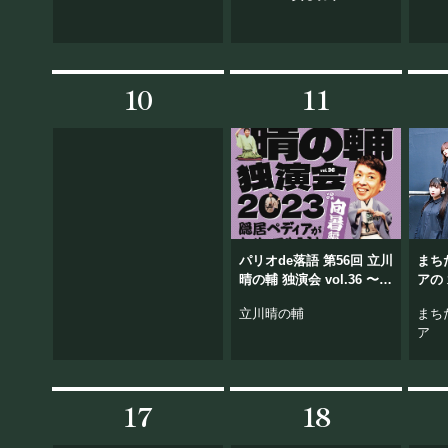
10
11
パリオde落語 第56回 立川
まち
晴の輔 独演会 vol.36 〜隠
アの 水曜日は
居ペディアがおせ〜てや
Wedn
立川晴の輔
まち
ろう・向暑編〜
ア
17
18