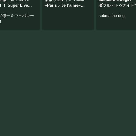
！ Super Live
~Paris ♪ Je t’aime~
ダフル・トゥナイト
vol.88
ノ修一＆ウェバレー
submarine dog
！