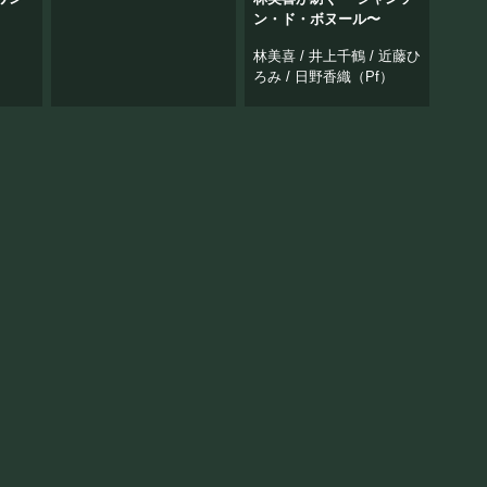
”
ン・ド・ボヌール〜
林美喜 / 井上千鶴 / 近藤ひ
ろみ / 日野香織（Pf）