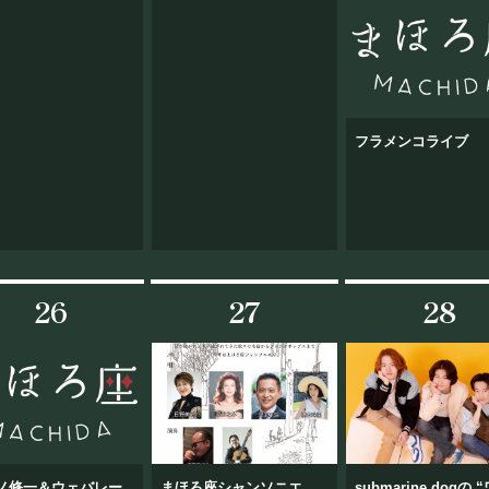
フラメンコライブ
26
27
28
ノ修一＆ウェバレー
まほろ座シャンソニエ
submarine dogの 