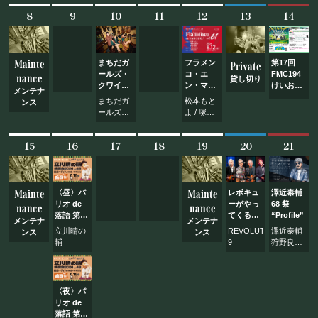
フード&ドリンク
/ 安齋孝
8
9
10
11
12
13
14
秋 / 相澤
卓也 / 中
村誠
PRIVATE
Mainte
まちだガ
フラメン
第17回
Private
ールズ・
コ・エ
FMC194
nance
貸し切り
貸切パーティー・ホールレンタル
クワイア
ン・マホ
けいおん
メンテナ
の水曜日
ローサ
フェスタ
まちだガ
松本もと
ンス
は
Vol.61
ールズ・
よ / 塚原
Wednesday!!
クワイア
利香子 /
BOOKING
Vol.83
針谷美慧
15
16
17
18
19
20
21
近藤裕美
子 / 高橋
ライブ出演について
秀男 / 池
川史洋
Mainte
Mainte
〈昼〉パ
レボキュ
澤近泰輔
リオ de
ーがやっ
68 祭
nance
nance
落語 第68
てくる！
“Profile”
メンテナ
メンテナ
回
Vol.64
採用情報
立川晴の
REVOLUTION-
澤近泰輔
ンス
ンス
立川晴の
輔
9
狩野良昭
輔独演会
よくある質問
/ 惠美直
2026
也
vol.48
プライバシーポリシー
トモ子 /
〜隠居ペ
ほさか夏
〈夜〉パ
ディアが
子 / HOW
キャンセルポリシー
リオ de
おせ〜て
MANY
落語 第68
やろう！