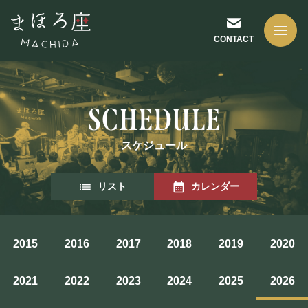
CONTACT
スケジュール
NEWS
リスト
カレンダー
お知らせ
2015
2016
2017
2018
2019
2020
ABOUT US
2021
2022
2023
2024
2025
2026
まほろ座について
座長挨拶