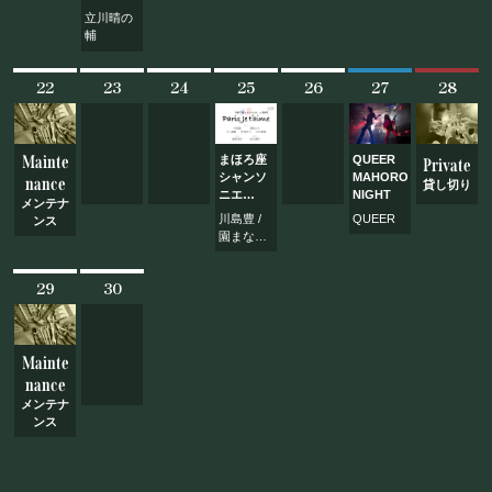
TIMES
お問い合わせ
回
雨暑編〜
立川晴の
立川晴の
輔
輔独演会
2026
vol.48
22
23
24
25
26
27
28
©Mahoroza. All Rights Reserved.
〜隠居ペ
ディアが
おせ〜て
やろう！
Mainte
まほろ座
QUEER
Private
雨暑編〜
シャンソ
MAHOROZA
nance
貸し切り
ニエ
NIGHT
メンテナ
~Paris ♪
川島豊 /
QUEER
ンス
Je
園まなみ
t’aime~
ダン岡崎
vol.123
/ 吉田治
29
30
子 / 山口
真珠
Mainte
nance
メンテナ
ンス