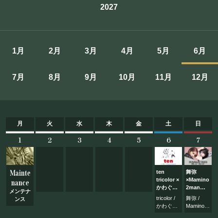
2027
施設概要
機材リスト
1月
2月
3月
4月
5月
6月
アクセス
7月
8月
9月
10月
11月
12月
SCHEDULE
スケジュール
月
火
水
木
金
土
日
1
2
3
4
5
6
7
RESERVATION
予約・当日の流れ
Mainte
ten
舞弥
tricolor ×
×Mamino
nance
かわぐち
2man
メンテナ
FOOD&DRINK
シンゴ
Live
tricolor /
舞弥 /
ンス
かわぐち
Mamino
シンゴ
石川恭平