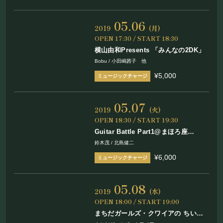
05.06
2019
(月)
OPEN 17:30 / START 18:30
横山由和Presents 「みんなの2DK」
Bobu / 小田嶋茜子 他
¥5,000
05.07
2019
(火)
OPEN 18:30 / START 19:30
Guitar Battle Part1@まほろ座
MACHIDA 鈴木茂 vs 北島健二
鈴木茂 / 北島健二
¥6,000
05.08
2019
(水)
OPEN 18:00 / START 19:00
まちだガールズ・クワイアの ちいさ
なディナーショー Vol.26【最終回