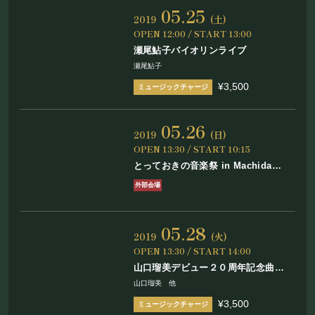
05.25
2019
(土)
OPEN 12:00 / START 13:00
瀬尾鮎子バイオリンライブ
瀬尾鮎子
¥3,500
05.26
2019
(日)
OPEN 13:30 / START 10:15
とっておきの音楽祭 in Machida
2019
外部会場
05.28
2019
(火)
OPEN 13:30 / START 14:00
山口瑠美デビュー２０周年記念曲
「恋ひととせ」発売記念スペシャル・
山口瑠美 他
ライブ
¥3,500