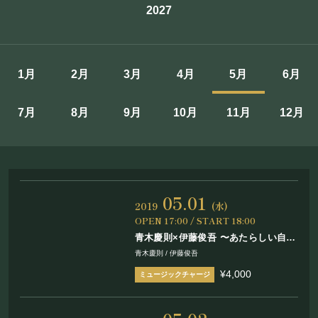
2027
施設概要
機材リスト
1月
2月
3月
4月
5月
6月
アクセス
7月
8月
9月
10月
11月
12月
SCHEDULE
スケジュール
05.01
RESERVATION
2019
(水)
OPEN 17:00 / START 18:00
青木慶則×伊藤俊吾 〜あたらしい自分
予約・当日の流れ
になる日〜
青木慶則 / 伊藤俊吾
¥4,000
FOOD&DRINK