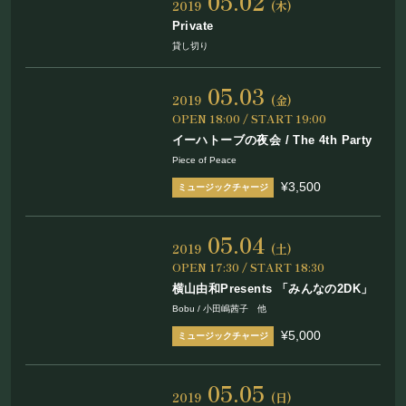
05.02
2019
(木)
フード&ドリンク
Private
貸し切り
PRIVATE
05.03
2019
(金)
貸切パーティー・ホールレンタル
OPEN 18:00 / START 19:00
イーハトーブの夜会 / The 4th Party
Piece of Peace
BOOKING
¥3,500
ライブ出演について
05.04
2019
(土)
OPEN 17:30 / START 18:30
横山由和Presents 「みんなの2DK」
採用情報
Bobu / 小田嶋茜子 他
よくある質問
¥5,000
プライバシーポリシー
キャンセルポリシー
05.05
2019
(日)