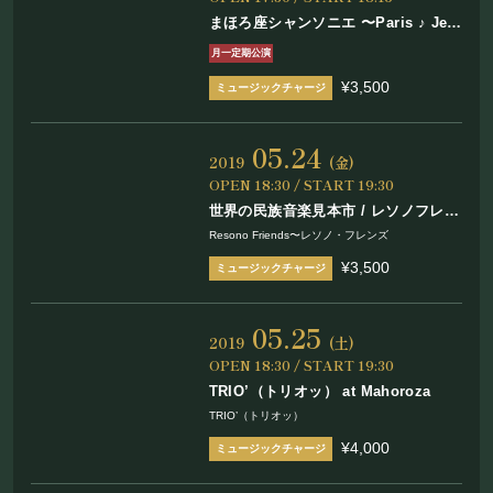
まほろ座シャンソニエ 〜Paris ♪ Je
t’aime〜
月一定期公演
¥3,500
05.24
2019
(金)
OPEN 18:30 / START 19:30
世界の民族音楽見本市 / レソノフレン
ズ
Resono Friends〜レソノ・フレンズ
¥3,500
05.25
2019
(土)
OPEN 18:30 / START 19:30
TRIO’（トリオッ） at Mahoroza
TRIO’（トリオッ）
¥4,000