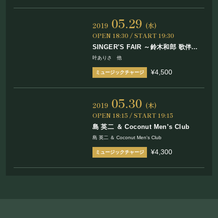
05.29
2019
(水)
OPEN 18:30 / START 19:30
SINGER’S FAIR ～鈴木和郎 歌伴ナ
イト vol.5 in まほろ座〜 “UTA
叶ありさ 他
BURN!”
¥4,500
05.30
2019
(木)
OPEN 18:15 / START 19:15
島 英二 ＆ Coconut Men’s Club
島 英二 ＆ Coconut Men's Club
¥4,300