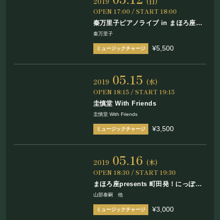
2019
(日)
OPEN 17:00 / START 18:00
秦万里子ピアノライブ in まほろ座
MACHIDA
秦万里子
¥5,500
05.15
2019
(水)
OPEN 18:15 / START 19:15
圭慎堂 With Friends
圭慎堂 With Friends
¥3,500
05.16
2019
(木)
OPEN 18:30 / START 19:30
まほろ座presents 町田発！にっぽん
発信プロジェクト 和太鼓 山部泰嗣
山部泰嗣 他
「TAISHI」 Release Live
¥3,000