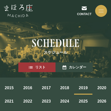
CONTACT
スケジュール
NEWS
リスト
カレンダー
お知らせ
2015
2016
2017
2018
2019
2020
ABOUT US
2021
2022
2023
2024
2025
2026
まほろ座について
座長挨拶