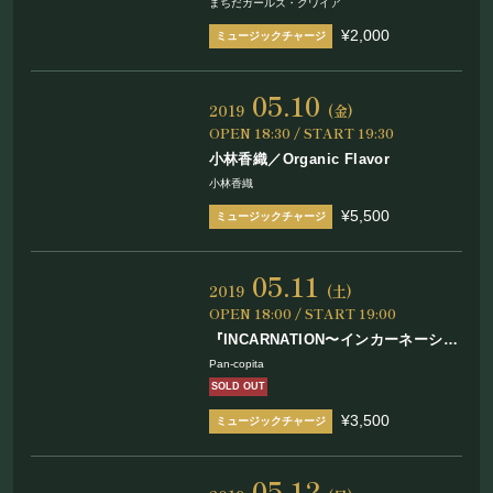
まちだガールズ・クワイア
SP】
¥2,000
05.10
2019
(金)
OPEN 18:30 / START 19:30
小林香織／Organic Flavor
小林香織
¥5,500
05.11
2019
(土)
OPEN 18:00 / START 19:00
『INCARNATION〜インカーネーショ
ン』 Pan-copita
Pan-copita
SOLD OUT
¥3,500
05.12