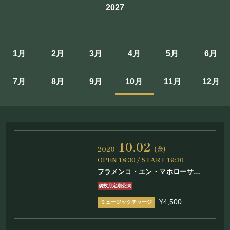
2027
施設概要
機材リスト
1月
2月
3月
4月
5月
6月
アクセス
7月
8月
9月
10月
11月
12月
SCHEDULE
スケジュール
10.02
RESERVATION
2020
(金)
OPEN 18:30 / START 19:30
フラメンコ・エン・マホローサ
予約・当日の流れ
Vol.28
偶数月定期公演
¥4,500
FOOD&DRINK