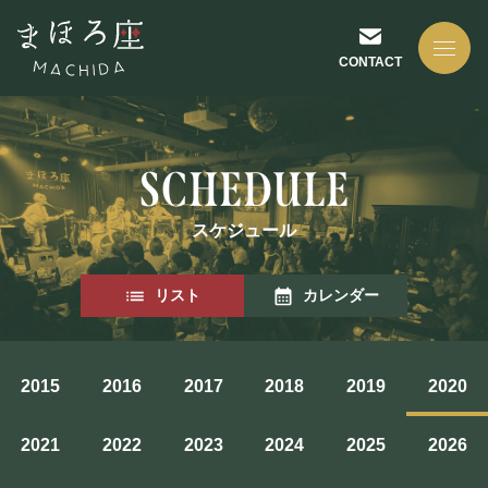
CONTACT
スケジュール
NEWS
リスト
カレンダー
お知らせ
2015
2016
2017
2018
2019
2020
ABOUT US
2021
2022
2023
2024
2025
2026
まほろ座について
座長挨拶