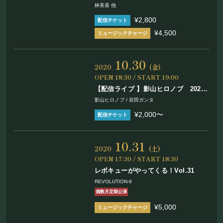
ヌール〜
林美喜 他
¥2,800
¥4,500
10.30
2020
(金)
OPEN 18:30 / START 19:00
【配信ライブ 】影山ヒロノブ 2020
年ソロアコギの旅 配信10月編
影山ヒロノブ / 岩田ガンタ
¥2,000〜
10.31
2020
(土)
OPEN 17:30 / START 18:30
レボキューがやってくる！Vol.31
REVOLUTION-9
偶数月定期公演
¥5,000