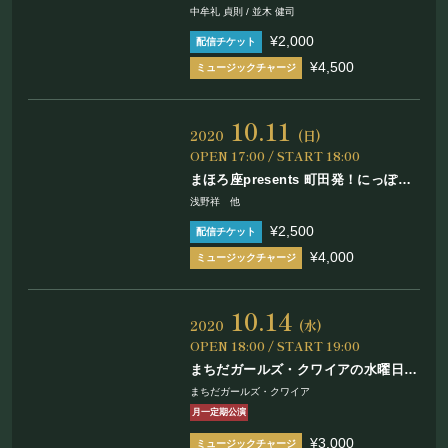
お問い合わせ
中牟礼 貞則 / 並木 健司
¥2,000
¥4,500
©Mahoroza. All Rights Reserved.
10.11
2020
(日)
OPEN 17:00 / START 18:00
まほろ座presents 町田発！にっぽん
発信プロジェクト 第7奏 ～にっぽん
浅野祥 他
の民謡・津軽のうた～
¥2,500
¥4,000
10.14
2020
(水)
OPEN 18:00 / START 19:00
まちだガールズ・クワイアの水曜日は
Wednesday!! Vol.17
まちだガールズ・クワイア
月一定期公演
¥3,000