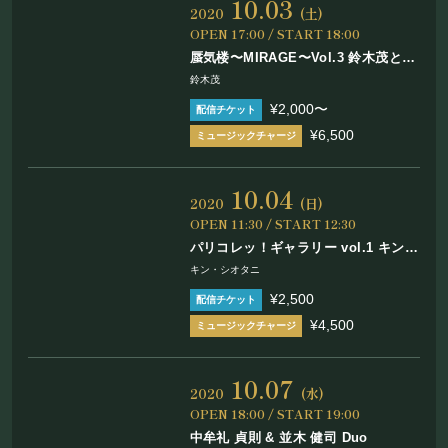
10.03
フード&ドリンク
2020
(土)
OPEN 17:00 / START 18:00
蜃気楼〜MIRAGE〜Vol.3 鈴木茂とハ
PRIVATE
ックルバック in まほろ座 MACHIDA
鈴木茂
¥2,000〜
貸切パーティー・ホールレンタル
¥6,500
BOOKING
10.04
2020
(日)
OPEN 11:30 / START 12:30
ライブ出演について
パリコレッ！ギャラリー vol.1 キン・
シオタニ presents 「にじみドローイ
キン・シオタニ
ング展」- Special event – 個展開催
¥2,500
記念ライブ
採用情報
¥4,500
よくある質問
10.07
プライバシーポリシー
2020
(水)
OPEN 18:00 / START 19:00
キャンセルポリシー
中牟礼 貞則 & 並木 健司 Duo