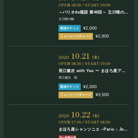
OPEN 18:30 / START 19:00
～パリオde落語 第48回～ 立川晴の輔
“新しい生活様式対応” 独演会 ​間隔を
立川晴の輔
開けて、感覚で楽しむ落語会！
¥2,000
¥2,800
10.21
2020
(水)
OPEN 18:30 / START 19:30
長江健次 with You 〜 まほろ座アコ
ースティック
長江健次 他
¥2,000
¥3,500
10.22
2020
(木)
OPEN 17:30 / START 18:30
まほろ座シャンソニエ ~Paris ♪ Je
t’aime~
月一定期公演