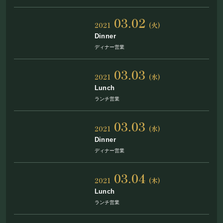
フード&ドリンク
03.02
2021
(火)
PRIVATE
Dinner
ディナー営業
貸切パーティー・ホールレンタル
03.03
2021
(水)
Lunch
BOOKING
ランチ営業
ライブ出演について
03.03
2021
(水)
Dinner
ディナー営業
採用情報
03.04
よくある質問
2021
(木)
Lunch
プライバシーポリシー
ランチ営業
キャンセルポリシー