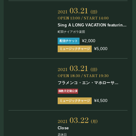
03.21
2021
(日)
OPEN 13:00 / START 14:00
Sing A LONG VACATION featuring
石田ショーキチ
町田ナイアガラ楽団
¥2,000
¥5,000
03.21
2021
(日)
OPEN 18:30 / START 19:30
フラメンコ・エン・マホローサ
Vol.30
偶数月定期公演
¥4,500
03.22
2021
(月)
Close
店休日