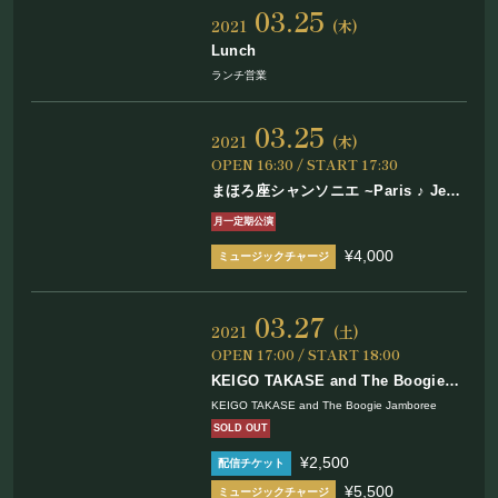
03.25
2021
(木)
Lunch
ランチ営業
03.25
2021
(木)
OPEN 16:30 / START 17:30
まほろ座シャンソニエ ~Paris ♪ Je
t’aime~
月一定期公演
¥4,000
03.27
2021
(土)
OPEN 17:00 / START 18:00
KEIGO TAKASE and The Boogie
Jamboree JUMP & JIVE Live 2021
KEIGO TAKASE and The Boogie Jamboree
Spring
SOLD OUT
¥2,500
¥5,500