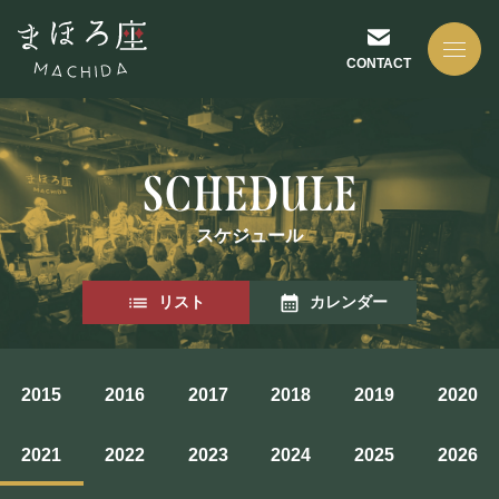
CONTACT
スケジュール
NEWS
リスト
カレンダー
お知らせ
2015
2016
2017
2018
2019
2020
ABOUT US
2021
2022
2023
2024
2025
2026
まほろ座について
座長挨拶