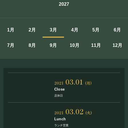
2027
施設概要
機材リスト
1月
2月
3月
4月
5月
6月
アクセス
7月
8月
9月
10月
11月
12月
SCHEDULE
スケジュール
03.01
RESERVATION
2021
(月)
Close
店休日
予約・当日の流れ
03.02
2021
(火)
FOOD&DRINK
Lunch
ランチ営業