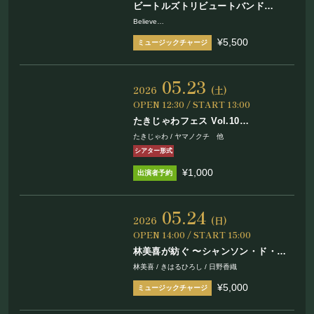
ビートルズトリビュートバンド
Believe（ビリーブ）
Believe
［ 清水仁 / 小沢勝巳 / 城間正博 / 寄本慎司 / 黒岩典
¥5,500
英 ］
05.23
2026
(土)
OPEN 12:30 / START 13:00
たきじゃわフェス Vol.10
in まほろ座 MACHIDA
たきじゃわ / ヤマノクチ 他
シアター形式
¥1,000
05.24
2026
(日)
OPEN 14:00 / START 15:00
林美喜が紡ぐ 〜シャンソン・ド・ボ
ヌール〜
林美喜 / きはるひろし / 日野香織
¥5,000