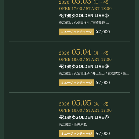
05.03
2026
(日・祝)
フード&ドリンク
OPEN 17:00 / START 18:00
長江健次GOLDEN LIVE②
PRIVATE
長江健次 / 久保田洋司 / 宮崎隆睦
Nao / 太田公一 / 根岸和寿 / 吉川弾
¥7,000
貸切パーティー・ホールレンタル
05.04
2026
(月・祝)
BOOKING
OPEN 16:00 / START 17:00
長江健次GOLDEN LIVE③
ライブ出演について
長江健次 / 久宝留理子 / 井上昌己 / 友成好宏 / 佐々
木良
¥7,000
Nao / 太田公一 / 根岸和寿 / 吉川弾
05.05
採用情報
2026
(火・祝)
OPEN 16:00 / START 17:00
よくある質問
長江健次GOLDEN LIVE④
プライバシーポリシー
長江健次 / 新井康弘
Nao / 太田公一 / 根岸和寿 / 吉川弾 / 久保田響
キャンセルポリシー
¥7,000