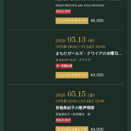
2026
NONA REEVES with KOJI HAYASHI
with KOJI HAYASHI
SOLD OUT
¥6,000
05.13
2026
(水)
OPEN 18:00 / START 19:00
まちだガールズ・クワイアの水曜日は
Wednesday!! Vol.82
まちだガールズ・クワイア
月一定期公演
¥4,000
05.15
2026
(金)
OPEN 12:00 / START 13:30
音無美紀子の歌声喫茶
音無美紀子 / 村井國夫 他
SOLD OUT
¥4,000