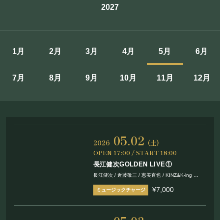
2027
施設概要
機材リスト
1月
2月
3月
4月
5月
6月
アクセス
7月
8月
9月
10月
11月
12月
SCHEDULE
スケジュール
05.02
RESERVATION
2026
(土)
OPEN 17:00 / START 18:00
長江健次GOLDEN LIVE①
予約・当日の流れ
長江健次 / 近藤敬三 / 恵美直也 / KINZ&K-ing
Nao / 太田公一 / 吉川弾 / 久保田響
¥7,000
FOOD&DRINK