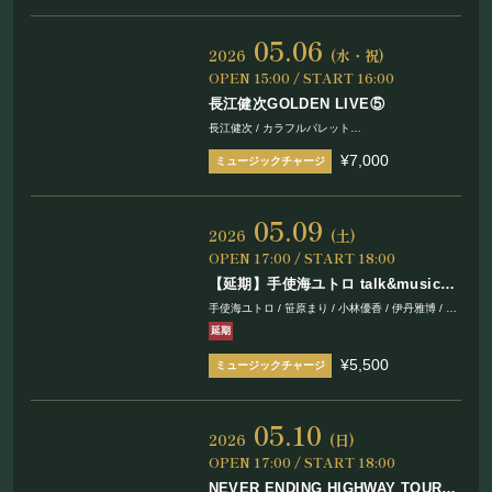
お問い合わせ
05.06
2026
(水・祝)
OPEN 15:00 / START 16:00
©Mahoroza. All Rights Reserved.
長江健次GOLDEN LIVE⑤
長江健次 / カラフルパレット
Nao / 太田公一 / 根岸和寿 / 吉川弾 / 久保田響
¥7,000
05.09
2026
(土)
OPEN 17:00 / START 18:00
【延期】手使海ユトロ talk&music
「ENDORPHIN〜エンドルフィン」
手使海ユトロ / 笹原まり / 小林優香 / 伊丹雅博 / 西
本明 / 本田達也 / 仙道さおり / 蛭牟田実里
延期
¥5,500
05.10
2026
(日)
OPEN 17:00 / START 18:00
NEVER ENDING HIGHWAY TOUR