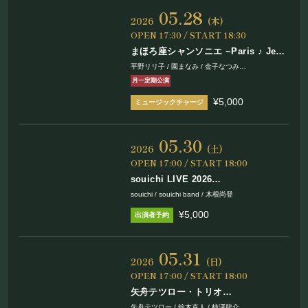
05.28
2026
(木)
OPEN 17:30 / START 18:30
まほろ座シャンソニエ ~Paris ♪ Je
t’aime~ vol.122
平野リリ子 / 園まなみ / 金子なつみ
児玉正浩 / のりりん
月一定期公演
¥5,000
05.30
2026
(土)
OPEN 17:00 / START 18:00
souichi LIVE 2026
COCORO NOTO＋WORLD CUP＋
souichi / souichi band / 木根尚登
Birthday！
¥5,000
05.31
2026
(日)
OPEN 17:00 / START 18:00
矢舟テツロー・トリオ
ワンマンライブ
矢舟テツロー / 鈴木克人 / 柿澤龍介