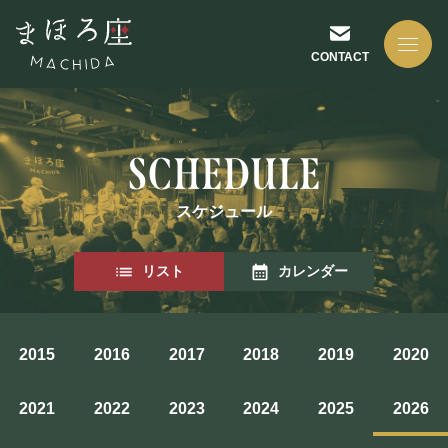
CONTACT
スケジュール
NEWS
リスト
カレンダー
お知らせ
2015
2016
2017
2018
2019
2020
ABOUT US
2021
2022
2023
2024
2025
2026
まほろ座について
座長挨拶