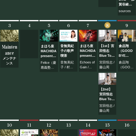
賀谷綾太
郎
sources
Birthday
Special
3
4
5
6
7
8
9
Mainten
音無美紀
まほろ座
【1st】宮
倉品翔
まほろ座
子の歌声
MACHIDA
田悟志
（GOOD
MACHIDA
ance
喫茶
presents
Blue Tour
BYE
presents
メンテナ
【BE MY
2026
APRIL）×
【BE MY
音無美紀
Echoes of
宮田悟志 /
倉品翔
Felice（慶
ンス
STAR】
Season1
オカモト
STAR】
子 / 村井
Gain /
藤山周
（GOOD
應義塾大
MUSIC
東京町田
コウキ
MUSIC
國夫 他
Triad / the
BYE
学クラシ
FESTIVAL
（OKAMO
FESTIVAL
banned
APRIL） /
カルギタ
2026
スプリッ
2026
apart /
オカモト
ークラブ
【Rock &
トツアー
【Guitar
MAGNETIC
コウキ
OB） /
【2nd】
Pop
2026
Ensemble
（OKAMOT
Petal / Duo
宮田悟志
MUSIC
チーム一
DAY】
2nd /
Blue Tour
DAY】
人っ子旅
Festivo
2026
宮田悟志 /
Season1
藤山周
東京町田
10
11
12
13
14
15
16