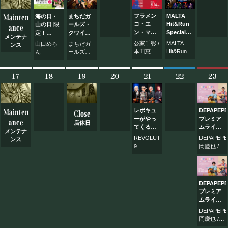
Mainten
フラメン
MALTA
海の日・
まちだガ
コ・エ
Hit&Run
山の日 限
ールズ・
ance
ン・マホ
Special
定！
クワイア
メンテナ
ローサ
Live
まほろ座
の水曜日
公家千彰 /
MALTA
山口めろ
まちだガ
ンス
Vol.62
at まほろ
Café with
は
本田恵美 /
Hit&Run
ん
ールズ・
座
山口めろ
Wednesday!!
本間静香
クワイア /
MACHIDA
ん
Vol.85
廣重有加 /
リリー＆
17
18
19
20
21
22
23
高橋秀男
マリー
Mainten
レボキュ
DEPAPEP
Close
ーがやっ
プレミア
ance
店休日
てくる！
ムライブ
メンテナ
Vol.65
2026
REVOLUTION-
DEPAPEP
ンス
～a
9
岡慶也 /
memory
三浦拓
of music
也） / 武
that
内和之
floats in
DEPAPEP
color ～
プレミア
【昼公
ムライブ
演】
2026
DEPAPEP
～a
岡慶也 /
memory
三浦拓