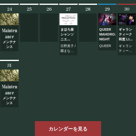
of music
也） / 武
that
24
25
26
27
28
29
30
内和之
floats in
color ～
【夜公
演】
Mainten
まほろ座
QUEER
ギャラン
シャンソ
MAHOROZA
ティーク
ance
ニエ
NIGHT
和恵 LIVE
メンテナ
~Paris ♪
～Late
日野美子 /
QUEER
ギャラン
ンス
Je
Summer
園まなみ /
ティーク
t’aime~
2026～
川島豊 /
和恵
vol.125
in 町田
山口真珠 /
31
太田りこ
Mainten
ance
メンテナ
ンス
カレンダーを見る