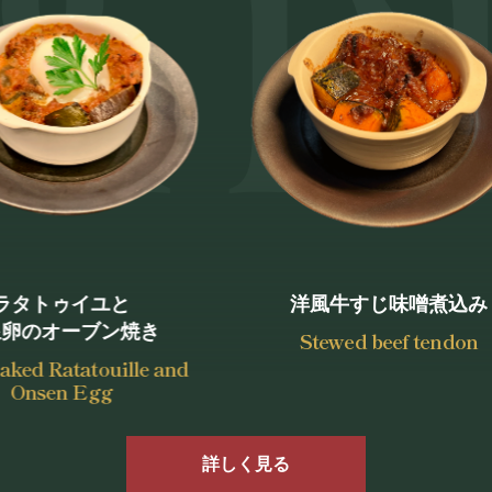
ユと
洋風牛すじ味噌煮込み
ブン焼き
Stewed beef tendon
ouille and
gg
詳しく見る