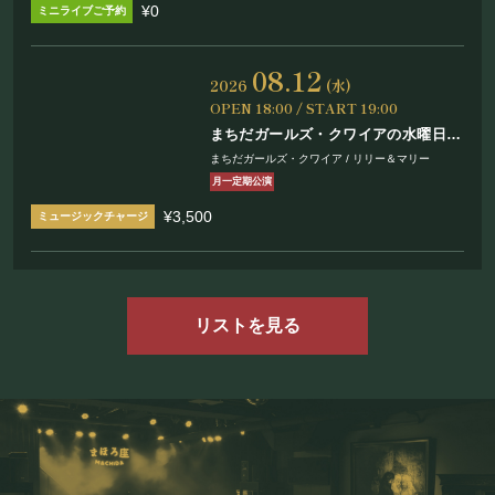
¥0
08.12
2026
(水)
OPEN 18:00 / START 19:00
まちだガールズ・クワイアの水曜日は
Wednesday!! Vol.85
まちだガールズ・クワイア / リリー＆マリー
月一定期公演
¥3,500
リストを見る