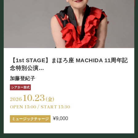
【1st STAGE】まほろ座 MACHIDA 11周年記
念特別公演
加藤登紀子 「いく時代かがありまして」
加藤登紀子
シアター形式
10.23
2026
(金)
OPEN 15:00 / START 15:30
¥9,000