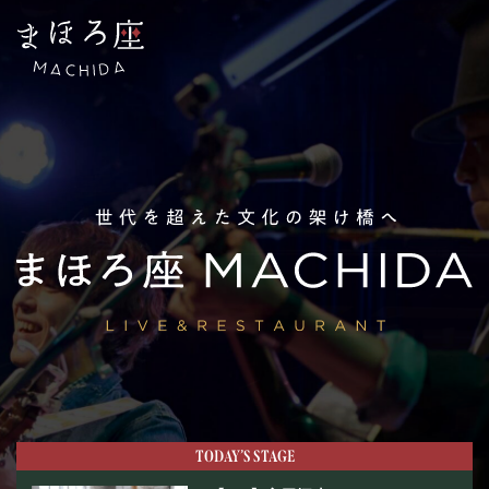
NEWS
お知らせ
ABOUT US
まほろ座について
座長挨拶
施設概要
TODAY’S
STAGE
機材リスト