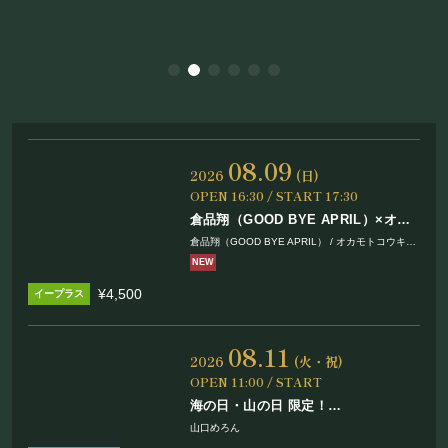
08.09
2026
(日)
OPEN 16:30 / START 17:30
倉品翔（GOOD BYE APRIL）×オカ
モトコウキ（OKAMOTO’S）スプリ
倉品翔（GOOD BYE APRIL） / オカモトコウキ
ットツアー2026
（OKAMOTO’S）
NEW
チーム一人っ子旅
¥4,500
08.11
2026
(火・祝)
OPEN 11:00 / START
海の日・山の日 限定！
まほろ座Café with 山口めろん
山口めろん