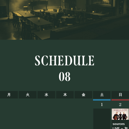
SCHEDULE
08
月
火
水
木
金
土
日
1
2
sources
LIVE ～ 加