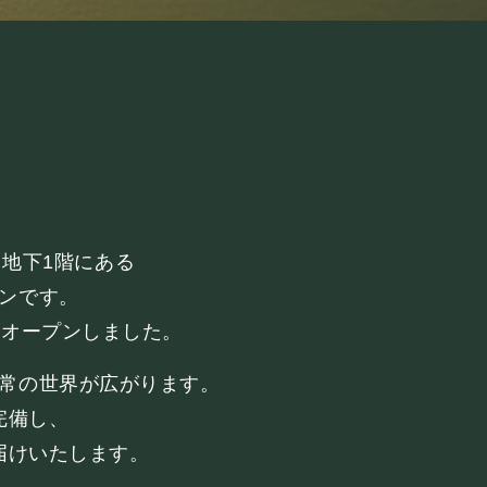
」地下1階にある
ンです。
INK
にオープンしました。
常の世界が広がります。
完備し、
届けいたします。