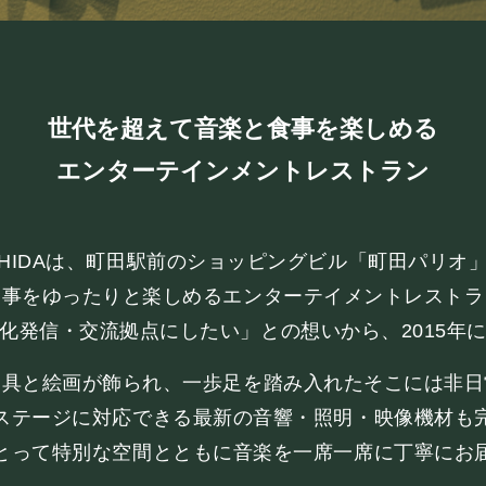
まほろ座について
座長挨拶
世代を超えて音楽と食事を楽しめる
施設概要
エンターテインメントレストラン
機材リスト
アクセス
CHIDAは、町田駅前のショッピングビル「町田パリオ
食事をゆったりと楽しめるエンターテイメントレストラ
FOOD&DR
化発信・交流拠点にしたい」との想いから、2015年
家具と絵画が飾られ、一歩足を踏み入れたそこには非日
フード&ドリンク
ステージに対応できる最新の音響・照明・映像機材も
とって特別な空間とともに音楽を一席一席に丁寧にお