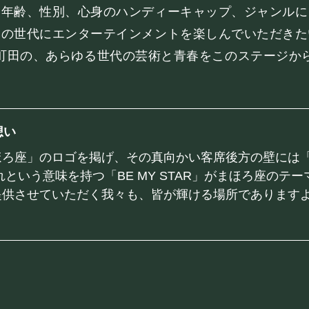
BOOKING
、年齢、性別、心身のハンディーキャップ、ジャンルに
ての世代にエンターテインメントを楽しんでいただきた
ライブ出演について
町田の、あらゆる世代の芸術と青春をこのステージか
想い
ろ座」のロゴを掲げ、その真向かい客席後方の壁には「BE
れという意味を持つ「BE MY STAR」がまほろ座のテ
シー
キャンセルポリシー
お問い合わせ
提供させていただく我々も、皆が輝ける場所であります