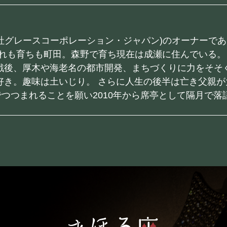
社グレースコーポレーション・ジャパン)のオーナーで
生まれも育ちも町田。森野で育ち現在は成瀬に住んでいる。
戦後、厚木や海老名の都市開発、まちづくりに力をそそ
好き。趣味は土いじり。 さらに人生の後半は亡き父親が
つつまれることを願い2010年から席亭として隔月で落