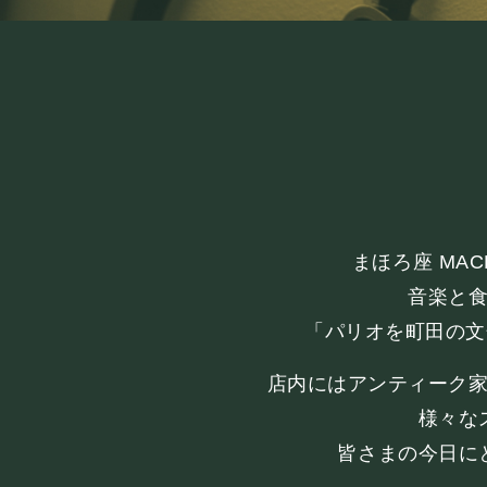
お知らせ
SCHEDULE
スケジュール
まほろ座 MA
音楽と
RESERVATION
「パリオを町田の文
店内にはアンティーク
予約・当日の流れ
様々な
皆さまの今日に