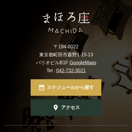
施設概要
機材リスト
アクセス
〒194-0022
SCHEDULE
東京都町田市森野1-15-13
パリオビルB1F
GoogleMaps
スケジュール
Tel :
042-732-3021
RESERVATION
スケジュールから探す
予約・当日の流れ
アクセス
FOOD&DRINK