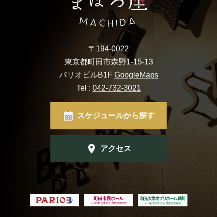
フード&ドリンク
PRIVATE
〒194-0022
貸切パーティー・ホールレンタル
東京都町田市森野1-15-13
パリオビルB1F
GoogleMaps
Tel :
042-732-3021
BOOKING
ライブ出演について
スケジュールから探す
アクセス
採用情報
よくある質問
プライバシーポリシー
キャンセルポリシー