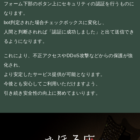
フォーム下部のボタン上にセキュリティの認証を行うものに
施設概要
なります。
bot判定された場合チェックボックスに変化し、
機材リスト
人間と判断されれば「認証に成功しました」と出て送信でき
アクセス
るようになります。
SCHEDULE
これにより、不正アクセスやDDoS攻撃などからの保護が強
化され、
スケジュール
より安定したサービス提供が可能となります。
今後とも安心してご利用いただけますよう、
RESERVATION
引き続き安全性の向上に努めてまいります。
予約・当日の流れ
FOOD&DRINK