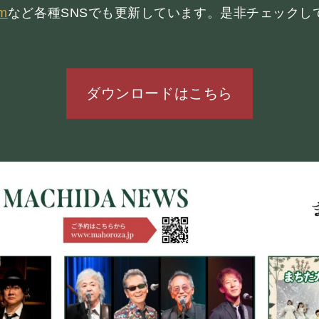
am
など各種SNSでも更新しています。是非チェックし
まほろ座について
座長挨拶
施設概要
ダウンロードはこちら
機材リスト
アクセス
FOOD&DR
フード&ドリンク