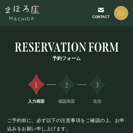
CONTACT
予約フォーム
NEWS
1
2
3
お知らせ
入力画面
確認画面
送信
ABOUT US
ご予約前に、必ず以下の注意事項をご確認の上、お申
まほろ座について
込みをお願い申し上げます。
座長挨拶