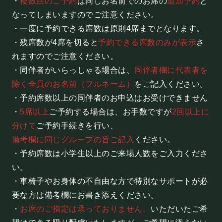
・
複数回のご予約
は同じお名前でのお席の
追加予約
と
フード&ドリンク
なってしまいますのでご注意ください。
・一度に予約できる席数は原則4席までとなります。
PRIVATE
・残席数が4席を切ると
予約できる席数のみが表示
さ
れますのでご注意ください。
貸切パーティー・ホールレンタル
・同伴者がいらっしゃる場合は、
同伴者欄に代表者を
除く全員のお名前（フルネーム）
をご記入ください。
BOOKING
・予約席数以上の同伴者のお申込はお受けできません
・
5席以上
ご予約する場合は、お手数ですが
2回以上に
ライブ出演について
分けて
ご予約手続きを行い、
備考欄に同じグループの旨ご記入
ください。
・予約席数は小学生以上のご来場人数をご入力くださ
採用情報
い。
よくある質問
・車椅子やお身体の不自由な方で特別なサポートが必
プライバシーポリシー
要な方は備考欄にお書き添えください。
・
お席のご指定は承っておりません。
いただいたご希
キャンセルポリシー