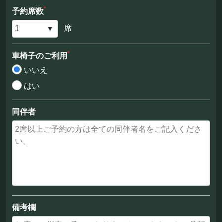
*
予約席数
席
*
車椅子のご利用
いいえ
はい
同伴者
備考欄