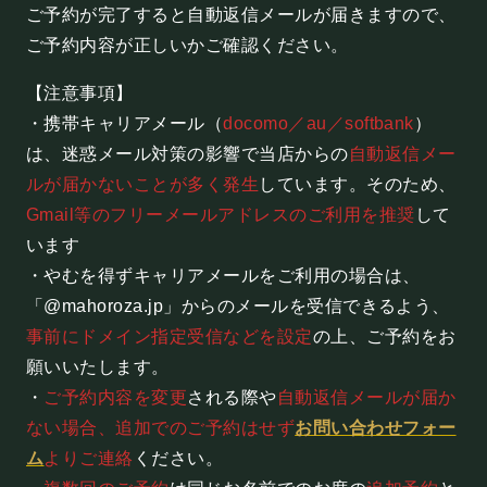
ご予約が完了すると自動返信メールが届きますので、
施設概要
ご予約内容が正しいかご確認ください。
機材リスト
【注意事項】
アクセス
・携帯キャリアメール（
docomo／au／softbank
）
は、迷惑メール対策の影響で当店からの
自動返信メー
ルが届かないことが多く発生
しています。そのため、
SCHEDULE
Gmail等のフリーメールアドレスのご利用を推奨
して
スケジュール
います
・やむを得ずキャリアメールをご利用の場合は、
「@mahoroza.jp」からのメールを受信できるよう、
RESERVATION
事前にドメイン指定受信などを設定
の上、ご予約をお
願いいたします。
予約・当日の流れ
・
ご予約内容を変更
される際や
自動返信メールが届か
ない場合、追加でのご予約はせず
お問い合わせフォー
FOOD&DRINK
ム
よりご連絡
ください。