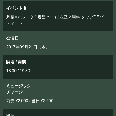
フード&ドリンク
イベント名
丹精×アルコウ ft.容昌 〜まほろ座２周年 タップDEパー
PRIVATE
ティー〜
貸切パーティー・ホールレンタル
公演日
2017年09月21日（木）
BOOKING
ライブ出演について
開場 / 開演
18:30 / 19:30
採用情報
ミュージック
よくある質問
チャージ
プライバシーポリシー
前売 ¥2,000 / 当日 ¥2,500
キャンセルポリシー
出演