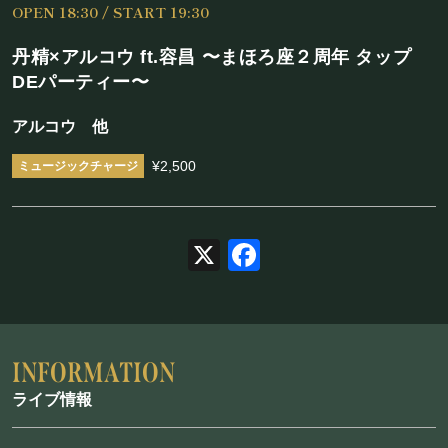
OPEN 18:30 / START 19:30
施設概要
丹精×アルコウ ft.容昌 〜まほろ座２周年 タップ
機材リスト
DEパーティー〜
アクセス
アルコウ 他
¥2,500
SCHEDULE
スケジュール
X
Facebook
RESERVATION
予約・当日の流れ
ライブ情報
FOOD&DRINK