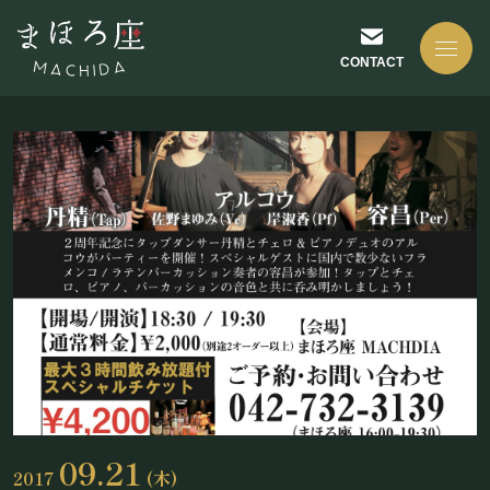
CONTACT
NEWS
お知らせ
ABOUT US
まほろ座について
09.21
2017
(木)
座長挨拶