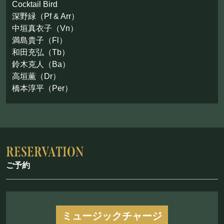
Cocktail Bird
お問い合わせ
深野緑（Pf & Arr）
中垣真衣子（Vn）
©Mahoroza. All Rights Reserved.
満島貴子（Fl）
和田充弘（Tb）
鈴木克人（Ba）
高垣薫（Dr）
橋本淳平（Per）
ご予約
ミュージックチャージ