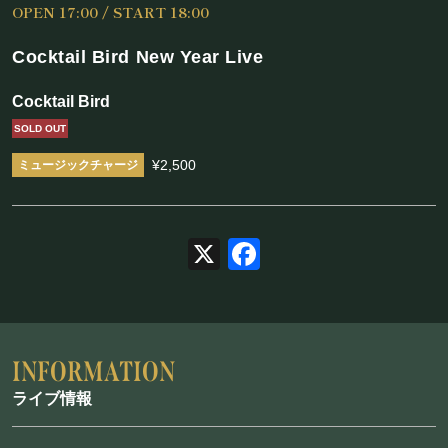
OPEN 17:00 / START 18:00
施設概要
Cocktail Bird New Year Live
機材リスト
Cocktail Bird
アクセス
SOLD OUT
¥2,500
SCHEDULE
スケジュール
X
Facebook
RESERVATION
予約・当日の流れ
ライブ情報
FOOD&DRINK