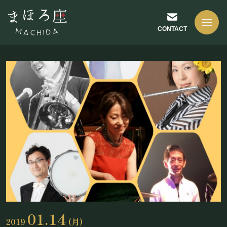
CONTACT
NEWS
お知らせ
ABOUT US
まほろ座について
01.14
2019
(月)
座長挨拶