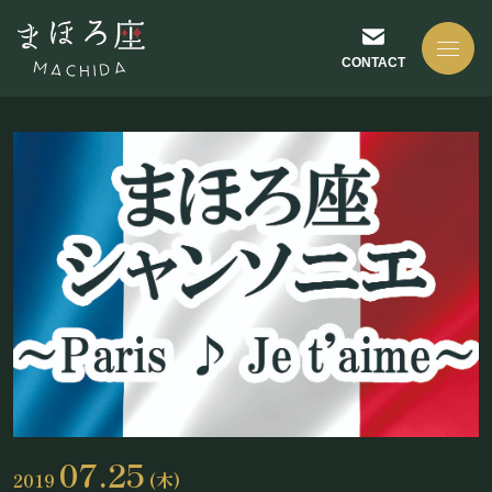
CONTACT
NEWS
お知らせ
ABOUT US
まほろ座について
07.25
2019
(木)
座長挨拶