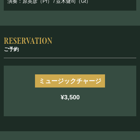
演奏：原英彦（Pf） / 並木健司（Gt）
お問い合わせ
©Mahoroza. All Rights Reserved.
ご予約
ミュージックチャージ
¥3,500