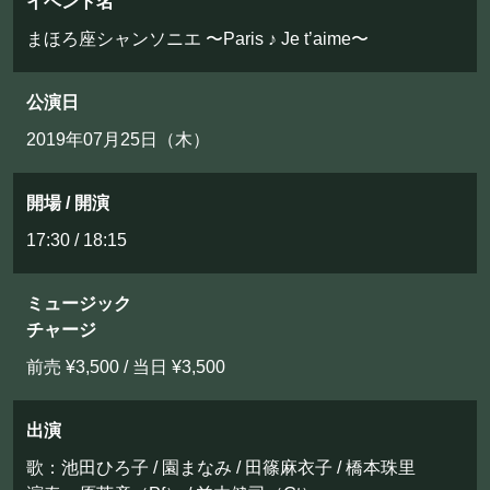
イベント名
フード&ドリンク
まほろ座シャンソニエ 〜Paris ♪ Je t’aime〜
PRIVATE
公演日
貸切パーティー・ホールレンタル
2019年07月25日（木）
BOOKING
開場 / 開演
17:30 / 18:15
ライブ出演について
ミュージック
チャージ
採用情報
前売 ¥3,500 / 当日 ¥3,500
よくある質問
プライバシーポリシー
出演
キャンセルポリシー
歌：池田ひろ子 / 園まなみ / 田篠麻衣子 / 橋本珠里