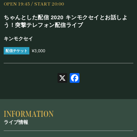
OPEN 19:45 / START 20:00
施設概要
ちゃんとした配信 2020 キンモクセイとお話しよ
機材リスト
う！突撃テレフォン配信ライブ
アクセス
キンモクセイ
¥3,000
SCHEDULE
スケジュール
X
Facebook
RESERVATION
予約・当日の流れ
ライブ情報
FOOD&DRINK