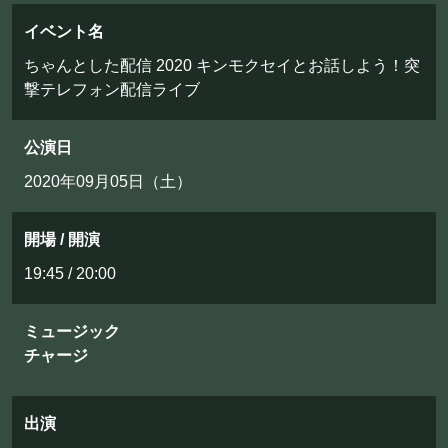
フード&ドリンク
イベント名
ちゃんとした配信 2020 キンモクセイとお話しよう！突
PRIVATE
撃テレフォン配信ライブ
貸切パーティー・ホールレンタル
公演日
2020年09月05日（土）
BOOKING
ライブ出演について
開場 / 開演
19:45 / 20:00
採用情報
ミュージック
よくある質問
チャージ
プライバシーポリシー
キャンセルポリシー
出演