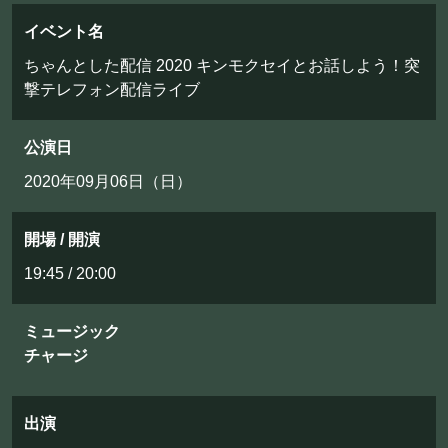
フード&ドリンク
イベント名
ちゃんとした配信 2020 キンモクセイとお話しよう！突
PRIVATE
撃テレフォン配信ライブ
貸切パーティー・ホールレンタル
公演日
2020年09月06日（日）
BOOKING
ライブ出演について
開場 / 開演
19:45 / 20:00
採用情報
ミュージック
よくある質問
チャージ
プライバシーポリシー
キャンセルポリシー
出演