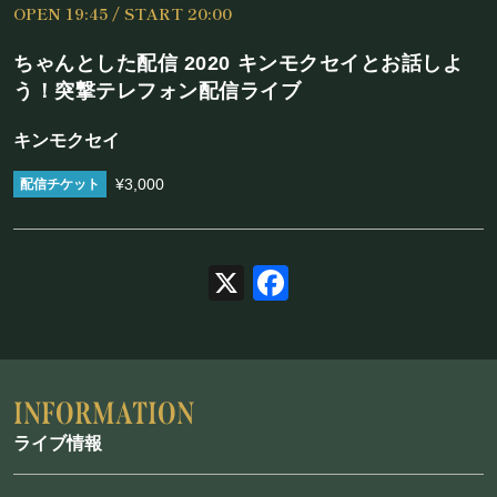
OPEN 19:45 / START 20:00
施設概要
ちゃんとした配信 2020 キンモクセイとお話しよ
機材リスト
う！突撃テレフォン配信ライブ
アクセス
キンモクセイ
¥3,000
SCHEDULE
スケジュール
X
Facebook
RESERVATION
予約・当日の流れ
ライブ情報
FOOD&DRINK