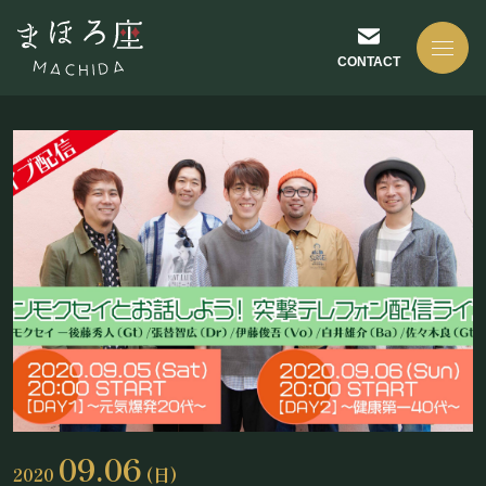
CONTACT
NEWS
お知らせ
ABOUT US
まほろ座について
09.06
2020
(日)
座長挨拶