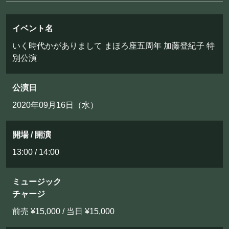
フード&ドリンク
イベント名
PRIVATE
いく時代かがありまして まほろ座五周年 加藤登紀子 特
別公演
貸切パーティー・ホールレンタル
公演日
BOOKING
2020年09月16日（水）
ライブ出演について
開場 / 開演
13:00 / 14:00
採用情報
よくある質問
ミュージック
チャージ
プライバシーポリシー
前売 ¥15,000 / 当日 ¥15,000
キャンセルポリシー