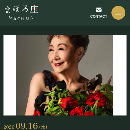
CONTACT
NEWS
お知らせ
ABOUT US
まほろ座について
09.16
2020
(水)
座長挨拶