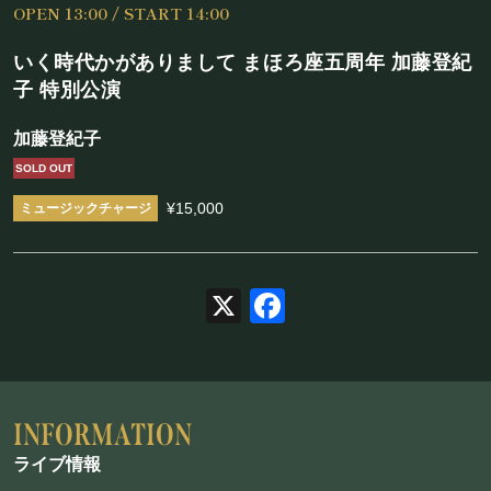
OPEN 13:00 / START 14:00
施設概要
いく時代かがありまして まほろ座五周年 加藤登紀
機材リスト
子 特別公演
アクセス
加藤登紀子
SOLD OUT
SCHEDULE
¥15,000
スケジュール
X
Facebook
RESERVATION
予約・当日の流れ
FOOD&DRINK
ライブ情報