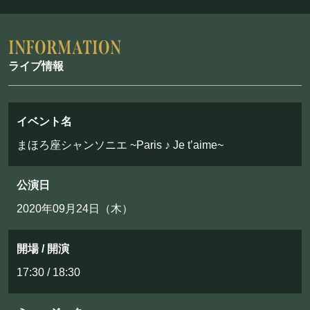
フード&ドリンク
PRIVATE
ライブ情報
貸切パーティー・ホールレンタル
イベント名
BOOKING
まほろ座シャンソニエ ~Paris ♪ Je t’aime~
ライブ出演について
公演日
2020年09月24日（木）
採用情報
よくある質問
開場 / 開演
プライバシーポリシー
17:30 / 18:30
キャンセルポリシー