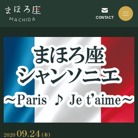
CONTACT
NEWS
お知らせ
ABOUT US
まほろ座について
09.24
2020
(木)
座長挨拶