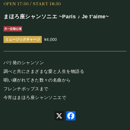
OPEN 17:30 / START 18:30
施設概要
まほろ座シャンソニエ ~Paris ♪ Je t’aime~
機材リスト
月一定期公演
アクセス
¥4,000
SCHEDULE
パリ発のシャンソン
スケジュール
調べと共にさまざまな愛と人生を物語る
唄い継がれてきた数々の名曲から
RESERVATION
フレンチポップスまで
今宵はまほろ座シャンソニエで
予約・当日の流れ
X
Facebook
FOOD&DRINK