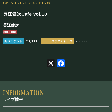
OPEN 15:15 / START 16:00
施設概要
長江健次Cafe Vol.10
機材リスト
長江健次
アクセス
SOLD OUT
¥3,000
¥6,500
SCHEDULE
スケジュール
X
Facebook
RESERVATION
予約・当日の流れ
ライブ情報
FOOD&DRINK