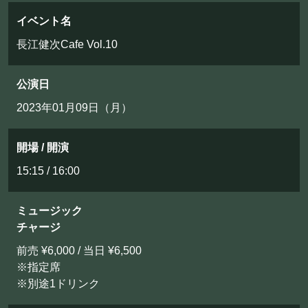
フード&ドリンク
イベント名
長江健次Cafe Vol.10
PRIVATE
貸切パーティー・ホールレンタル
公演日
2023年01月09日（月）
BOOKING
開場 / 開演
ライブ出演について
15:15 / 16:00
ミュージック
採用情報
チャージ
よくある質問
前売 ¥6,000 / 当日 ¥6,500
※指定席
プライバシーポリシー
※別途1ドリンク
キャンセルポリシー