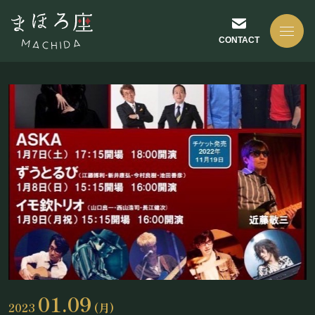
CONTACT
NEWS
お知らせ
ABOUT US
まほろ座について
01.09
2023
(月)
座長挨拶