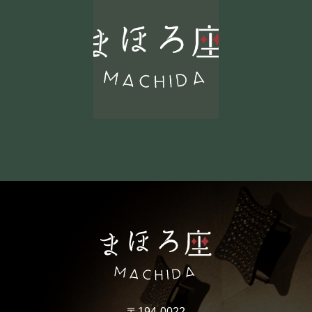
〒194-0022