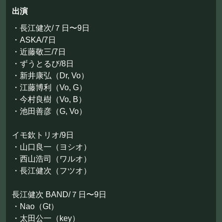
お問い合わせ
出演
・長江健次/７日〜9日
©Mahoroza. All Rights Reserved.
・ASKA/7日
・近藤敬三/7日
・ずうとるび/8日
・新井康弘（Dr, Vo）
・江藤博利（Vo, G）
・今村良樹（Vo, B）
・池田善彦（G, Vo）
イモ欽トリオ/9日
・山口良一（ヨシオ）
・西山浩司（ワルオ）
・長江健次（フツオ）
長江健次 BAND/７日〜9日
・Nao（Gt）
・太田公一（key）