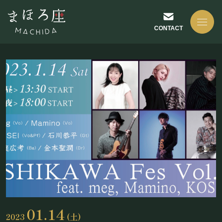
CONTACT
NEWS
お知らせ
ABOUT US
まほろ座について
01.14
2023
(土)
座長挨拶