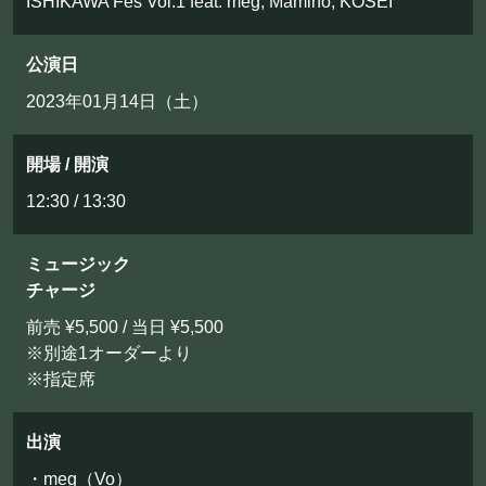
ISHIKAWA Fes Vol.1 feat. meg, Mamino, KOSEI
フード&ドリンク
公演日
PRIVATE
2023年01月14日（土）
貸切パーティー・ホールレンタル
開場 / 開演
BOOKING
12:30 / 13:30
ライブ出演について
ミュージック
チャージ
前売 ¥5,500 / 当日 ¥5,500
採用情報
※別途1オーダーより
※指定席
よくある質問
プライバシーポリシー
出演
キャンセルポリシー
・meg（Vo）