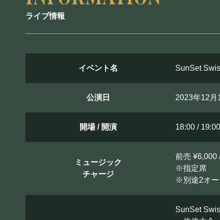
PRIVATE
ライブ情報
貸切パーティー・ホールレンタル
イベント名
SunSet S
公演日
2023年12
採用情報
よくある質問
プライバシーポリ
開場 / 開演
18:00 / 19:0
前売 ¥6,000 
ミュージック
※指定席
チャージ
※別途2オ
SunSet Swi