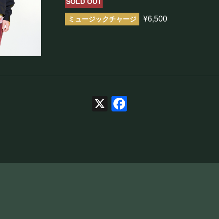
SOLD OUT
まほろ座について
¥6,500
座長挨拶
施設概要
機材リスト
アクセス
X
Facebook
FOOD&DR
フード&ドリンク