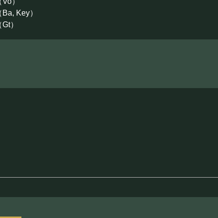
Vo）
a, Key）
Gt）