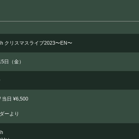
BOOKING
ライブ出演について
wish クリスマスライブ2023〜EN〜
月15日（金）
シー
キャンセルポリシー
お問い合わせ
0
/ 当日 ¥6,500
ーダーより
sh