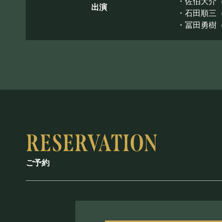
・佐伯大介（
出演
・石田順三（B
・冨田勇樹（
ご予約