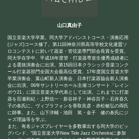
山口真由子
国立音楽大学卒業。同大学アドバンストコース・演奏応用
(ジャズ)コース修了。第11回神奈川県高等学校文化連盟ソ
ロコンテストに於いて器楽・管弦楽専門部会長賞を受賞。
同大学在学中、平成16年度管・打楽器専攻生優秀成績者に
よる選抜演奏会に出演。第15回日本クラシック音楽コンク
ール打楽器部門全国大会最高位受賞。17年度国立音楽大学
卒業演奏会、葉山町新人演奏会、日本打楽器協会新人演奏
会に出演。06年サントリーホール主催コンサート「レイン
ボウ21」に国立音楽大学代表として出演。これまでに打楽
器を百瀬和紀・上野信一・新谷祥子・神谷百子・石井喜久
子の各氏に、ヴィブラフォンを香取良彦・赤松敏弘の両氏
に師事。また、山下洋輔・池田 篤・金子 健の各氏にジ
ャズ理論等を学ぶ。
また、有名ジャズプレイヤーを多数輩出する同大学のビッ
グバンド、”国立音楽大学New Tide Jazz Orchestraに参加