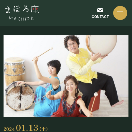
CONTACT
NEWS
お知らせ
ABOUT US
まほろ座について
01.13
2024
(土)
座長挨拶