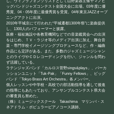
し、ヴィブラフォンソリストとして山野楽器主催ヤマノビ
ッグバンドジャズコンテスト全国大会に出場。03年度に優
秀賞、04・05年度に最優秀賞を受賞。04年東京JAZZオープ
ニングアクトに出演。
2010年平城京にて行われた“平城遷都1300年祭”に楽曲提供
し、1300人のパフォーマーと披露。
医療・福祉施設や各教育機関などでの音楽鑑賞会への出演
をはじめ、ＴＶ・ラジオ等のメディア出演に加え、舞台音
楽・専門学校イメージソングプロデュースなど、作・編曲
作品にも定評がある。また、多数のジャズミュージシャン
とのライヴやＣＤレコーディングを行い、ジャンルを問わ
ず活躍している。
ラテンジャズバンド「カルロス菅野sings&plays」、パーカ
ッションユニット「Tuk-Pak」「Funny Fellows」、ビッグ
バンド「Tokyo Brass Art Orchestra」各メンバー。
個人レッスンや中学校・高校での部活動指導を通して後進
の指導にもあたっており、アンサンブルコンテスト県大会
の審査員も努めた。
（株）ミュージックスクール Takashima マリンバ・ス
ネアドラム・ポピュラーピアノコース講師。