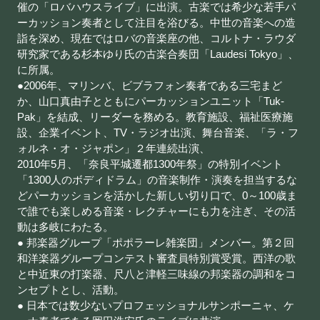
催の「ロバハウスライブ」に出演。古楽では希少な若手パ
ーカッション奏者として注目を浴びる。中世の音楽への造
詣を深め、現在ではロバの音楽座の他、コルトナ・ラウダ
研究家である杉本ゆり氏の古楽合奏団「Laudesi Tokyo」、
に所属。
●2006年、マリンバ、ビブラフォン奏者である三宅まど
か、山口真由子とともにパーカッションユニット「Tuk-
Pak」を結成、リーダーを務める。教育施設、福祉医療施
設、企業イベント、TV・ラジオ出演、舞台音楽、「ラ・フ
ォルネ・オ・ジャポン」２年連続出演、
2010年5月、「奈良平城遷都1300年祭」の特別イベント
「1300人のボディドラム」の音楽制作・演奏を担当するな
どパーカッションを活かした新しい切り口で、0～100歳ま
で誰でも楽しめる音楽・レクチャーにも力を注ぎ、その活
動は多岐にわたる。
● 邦楽器グループ「ポポラーレ雑楽団」メンバー。第２回
和洋楽器グループコンテスト審査員特別賞受賞。西洋の歌
と中近東の打楽器、尺八と津軽三味線の邦楽器の調和をコ
ンセプトとし、活動。
● 日本では数少ないプロフェッショナルサンポーニャ、ケ