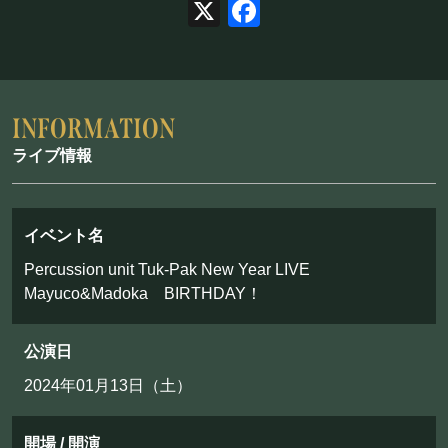
X
Facebook
フード&ドリンク
PRIVATE
貸切パーティー・ホールレンタル
ライブ情報
BOOKING
ライブ出演について
イベント名
Percussion unit Tuk-Pak New Year LIVE
Mayuco&Madoka BIRTHDAY！
採用情報
公演日
よくある質問
2024年01月13日（土）
プライバシーポリシー
キャンセルポリシー
開場 / 開演