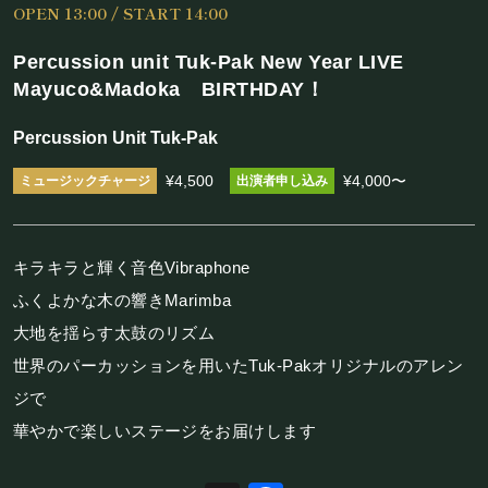
OPEN 13:00 / START 14:00
施設概要
Percussion unit Tuk-Pak New Year LIVE
機材リスト
Mayuco&Madoka BIRTHDAY！
アクセス
Percussion Unit Tuk-Pak
¥4,500
¥4,000〜
SCHEDULE
スケジュール
キラキラと輝く音色Vibraphone
ふくよかな木の響きMarimba
RESERVATION
大地を揺らす太鼓のリズム
世界のパーカッションを用いたTuk-Pakオリジナルのアレン
予約・当日の流れ
ジで
華やかで楽しいステージをお届けします
FOOD&DRINK