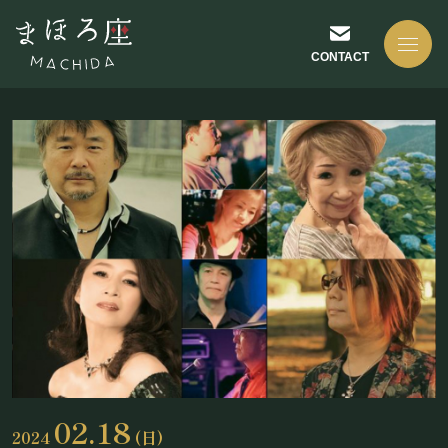
CONTACT
NEWS
お知らせ
ABOUT US
まほろ座について
02.18
2024
(日)
座長挨拶