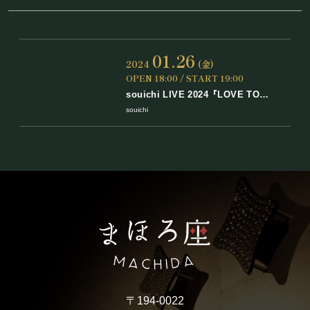
01.26
2024
(金)
OPEN 18:00 / START 19:00
souichi LIVE 2024『LOVE TO
ISHIKAWA』 能登半島地震支援LIVE
souichi
〒194-0022