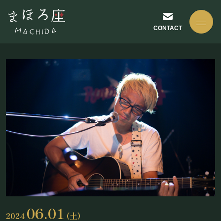
CONTACT
NEWS
お知らせ
ABOUT US
まほろ座について
06.01
2024
(土)
座長挨拶