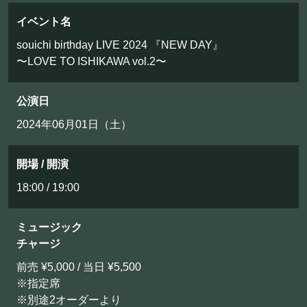
フード&ドリンク
イベント名
souichi birthday LIVE 2024 『NEW DAY』
PRIVATE
〜LOVE TO ISHIKAWA vol.2〜
貸切パーティー・ホールレンタル
公演日
2024年06月01日（土）
BOOKING
ライブ出演について
開場 / 開演
18:00 / 19:00
採用情報
ミュージック
よくある質問
チャージ
プライバシーポリシー
前売 ¥5,000 / 当日 ¥5,500
※指定席
キャンセルポリシー
※別途2オーダーより