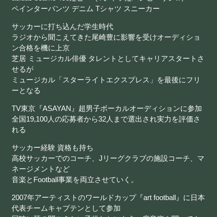
ペインターパンツ デニム Tシャツ スニーカー
サッカーに打ち込んだ学生時代
ラジオから聞こえてきた尾崎豊に影響を受けオーディショ
ン合格を機に上京
芝居 ミュージカル俳優 タレントとしてキャリアスタートさ
せるが
ミュージカル「スターライトエクスプレス」を最後にフリ
ーとなる
TV東京『ASAYAN』超男子ボーカルオーディションに参加
全国19,100人の応募者から32人まで選出され実力を評価さ
れる
サッカー経験 資格も持ち
高校サッカーでのコーチ、Jリーグクラブの施設コーチ、マ
ネージメントなど
音楽とFootball事業を両立させていく。
2007年アーティストのワールドカップ『art football』に日本
代表チームキャプテンとして参加