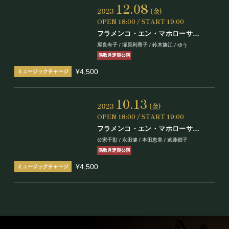
12.08
2023
(金)
OPEN 18:00 / START 19:00
フラメンコ・エン・マホローサ
Vol.46
屋良有子 / 塚原利香子 / 鈴木旗江 / ゆう​​
偶数月定期公演
¥4,500
10.13
2023
(金)
OPEN 18:00 / START 19:00
フラメンコ・エン・マホローサ
Vol.45
公家千彰 / 永田健 / 本田恵美 / 遠藤郷子
偶数月定期公演
¥4,500