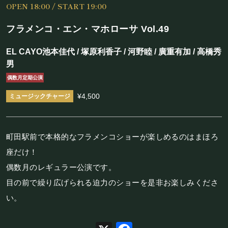
OPEN 18:00 / START 19:00
施設概要
フラメンコ・エン・マホローサ Vol.49
機材リスト
EL CAYO池本佳代 / 塚原利香子 / 河野睦 / 廣重有加 / 高橋秀
アクセス
男
偶数月定期公演
SCHEDULE
¥4,500
スケジュール
町田駅前で本格的なフラメンコショーが楽しめるのはまほろ
RESERVATION
座だけ！
偶数月のレギュラー公演です。
予約・当日の流れ
目の前で繰り広げられる迫力のショーを是非お楽しみくださ
い。
FOOD&DRINK