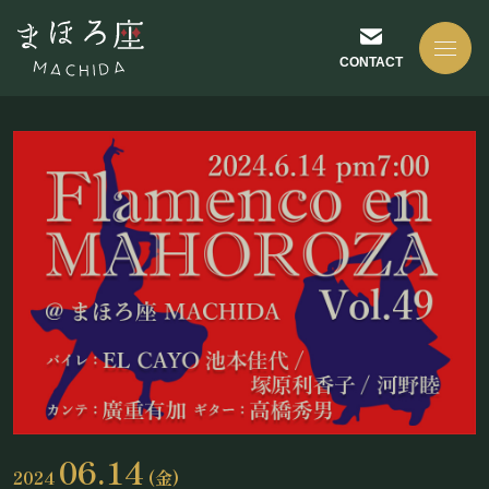
CONTACT
NEWS
お知らせ
ABOUT US
まほろ座について
06.14
2024
(金)
座長挨拶