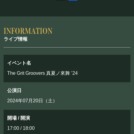
フード&ドリンク
PRIVATE
貸切パーティー・ホールレンタル
ライブ情報
BOOKING
イベント名
ライブ出演について
The Grit Groovers 真夏ノ來舞 ’24
公演日
採用情報
2024年07月20日（土）
よくある質問
プライバシーポリシー
開場 / 開演
キャンセルポリシー
17:00 / 18:00