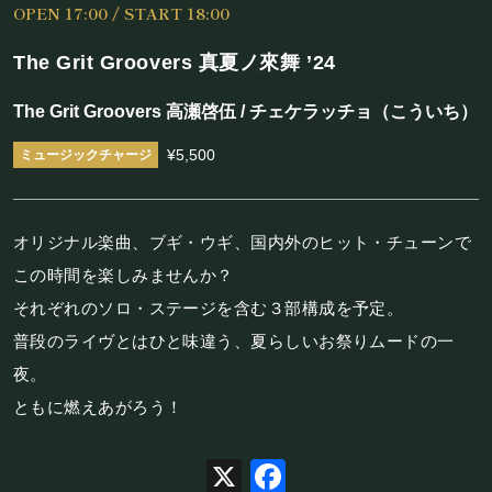
OPEN 17:00 / START 18:00
施設概要
The Grit Groovers 真夏ノ來舞 ’24
機材リスト
The Grit Groovers 高瀬啓伍 / チェケラッチョ（こういち）
アクセス
¥5,500
SCHEDULE
オリジナル楽曲、ブギ・ウギ、国内外のヒット・チューンで
スケジュール
この時間を楽しみませんか？
それぞれのソロ・ステージを含む３部構成を予定。
RESERVATION
普段のライヴとはひと味違う、夏らしいお祭りムードの一
予約・当日の流れ
夜。
ともに燃えあがろう！
FOOD&DRINK
X
Facebook