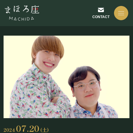
CONTACT
NEWS
お知らせ
ABOUT US
まほろ座について
07.20
2024
(土)
座長挨拶