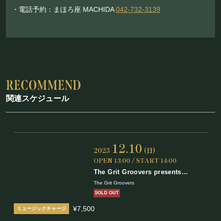
・電話予約：まほろ座 MACHIDA
042-732-3139
関連スケジュール
12.10
2023
(日)
OPEN 13:00 / START 14:00
The Grit Groovers presents
CRYSTAL WISH CONCERT in
The Grit Groovers
TOKYO
SOLD OUT
¥7,500