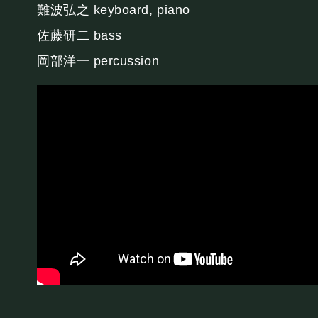
PRIVATE
難波弘之 keyboard, piano
佐藤研二 bass
貸切パーティー・ホールレンタル
岡部洋一 percussion
採用情報
よくある質問
プライバシーポリ