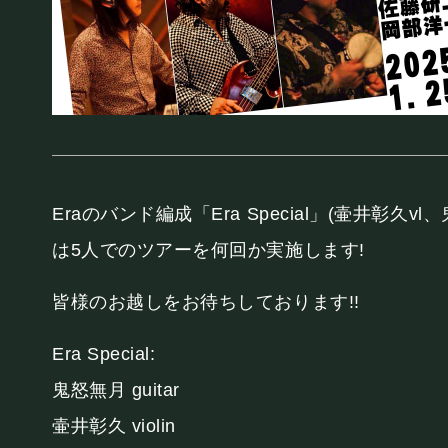
お知らせ
SCHEDULE
スケジュール
Eraのバンド編成「Era Special」(壷井彰
は5人でのツアーを何回か実施します!
RESERVATION
皆様のお越しをお待ちしております!!
Era Special:
予約・当日の流れ
鬼怒無月 guitar
壷井彰久 violin