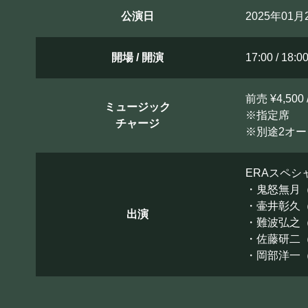
公演日
2025年01
開場 / 開演
17:00 / 18:0
前売 ¥4,500 
ミュージック
※指定席
チャージ
※別途2オ
ERAスペシ
・鬼怒無月（
・壷井彰久（
出演
・難波弘之（
・佐藤研二（
・岡部洋一（