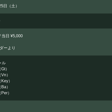
月25日（土）
0
/ 当日 ¥5,000
ーダーより
ャル
Gt）
Vn）
Key）
Ba）
Per）