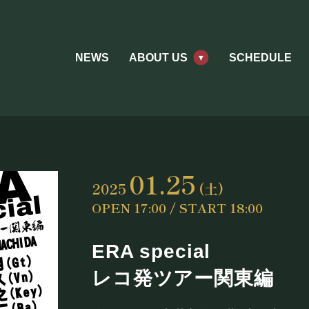
NEWS
ABOUT US
SCHEDULE
01.25
2025
(土)
OPEN 17:00 / START 18:00
ERA special
レコ発ツアー関東編
ABOUT US