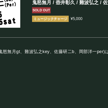
鬼怒無月 / 壺井彰久 / 難波弘之 / 
まほろ座について
SOLD OUT
¥5,000
座長挨拶
施設概要
機材リスト
アクセス
久vl、鬼怒無月gt、難波弘之key、佐藤研二b、岡部洋一pe
FOOD&DR
フード&ドリンク