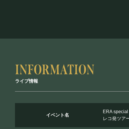
ライブ情報
ERA special
イベント名
レコ発ツア