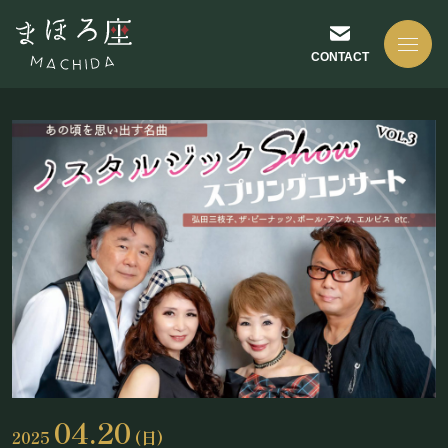
CONTACT
NEWS
お知らせ
ABOUT US
まほろ座について
04.20
2025
(日)
座長挨拶