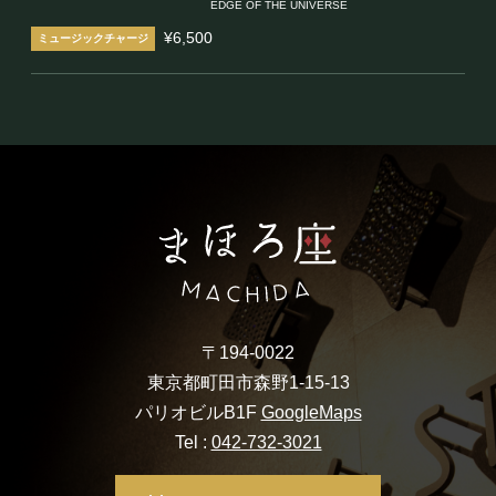
あの頃を思い出す名曲
EDGE OF THE UNIVERSE
ノスタルジックSHOW Vol.2
¥6,500
〒194-0022
東京都町田市森野1-15-13
パリオビルB1F
GoogleMaps
Tel :
042-732-3021