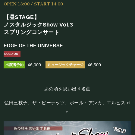
OPEN 13:00 / START 14:00
施設概要
【昼STAGE】
機材リスト
ノスタルジックShow Vol.3
スプリングコンサート
アクセス
EDGE OF THE UNIVERSE
SCHEDULE
SOLD OUT
¥6,000
¥6,500
スケジュール
RESERVATION
あの頃を思い出す名曲
予約・当日の流れ
弘田三枝子、ザ・ピーナッツ、ポール・アンカ、エルビス et
c.
FOOD&DRINK