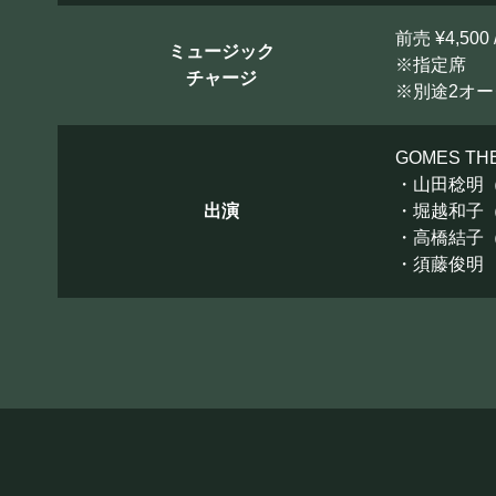
前売 ¥4,500 
ミュージック
※指定席
チャージ
※別途2オ
GOMES TH
・山田稔明（V
出演
・堀越和子（
・高橋結子（
・須藤俊明 