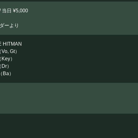
/ 当日 ¥5,000
ーダーより
E HITMAN
o, Gt）
Key）
Dr）
（Ba）