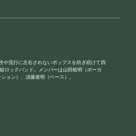
時代性や流行に左右されないポップスを紡ぎ続けて四
人組ロックバンド。メンバーは山田稔明（ボーカ
ッション）、須藤俊明（ベース）。