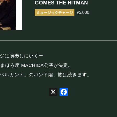
GOMES THE HITMAN
まほろ座について
¥5,000
座長挨拶
施設概要
機材リスト
アクセス
ージに演奏しにいくー
てのまほろ座 MACHIDA公演が決定。
「ベルカント」のバンド編、旅は続きます。
FOOD&DR
X
Facebook
フード&ドリンク