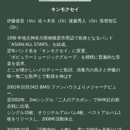
キンモクセイ
伊藤俊吾（Vo）佐々木良（Gt）後藤秀人（Gt）張替智広
（Dr）
1998 年地元神奈川県相模原市周辺で前身となるバンド
「ASIAN ALL STARS」を結成。
翌年バンド名を「キンモクセイ」に変更。
「ポピュラーミュージックグループ」を標榜に普遍的な音
楽を追求。
どこか懐かしいメロディーと歌詞、演奏力の高さと伊藤の
唯一無二な歌声とで動員を伸ばす
2001年10月24日 BMG ファンハウスよりメジャーデビュ
ー。
翌2002年、2ndシングル「二人のアカボシ」でNHK紅白歌
合戦に出場。
シングル15枚、オリジナルアルバム4枚、ベストアルバム1
枚をリリースし、2008年活動休止
2018年10月、「活動急始」と称し、実に10年8ヶ月振りに5