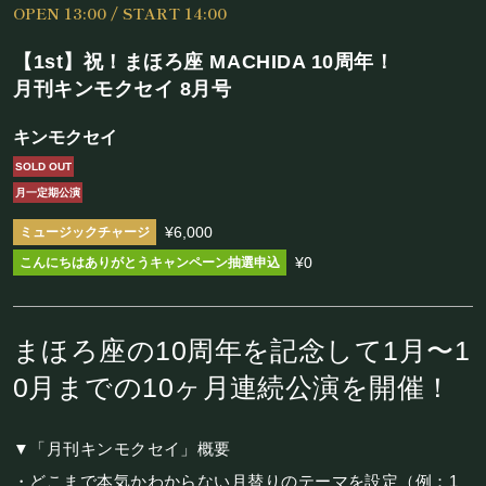
OPEN 13:00 / START 14:00
施設概要
【1st】祝！まほろ座 MACHIDA 10周年！
機材リスト
月刊キンモクセイ 8月号
アクセス
キンモクセイ
SOLD OUT
SCHEDULE
月一定期公演
¥6,000
スケジュール
¥0
RESERVATION
まほろ座の10周年を記念して1月〜1
予約・当日の流れ
0月までの10ヶ月連続公演を開催！
FOOD&DRINK
▼「月刊キンモクセイ」概要
・どこまで本気かわからない月替りのテーマを設定（例：1