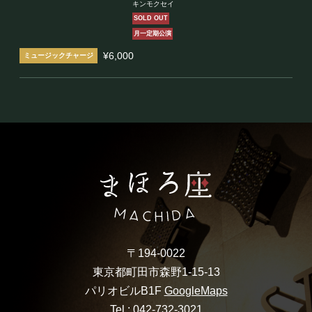
周年！
キンモクセイ
月刊キンモクセイ 10月号
SOLD OUT
月一定期公演
¥6,000
〒194-0022
東京都町田市森野1-15-13
パリオビルB1F
GoogleMaps
Tel :
042-732-3021