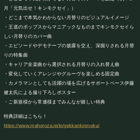
フード&ドリンク
月「元気出せ！キンモクセイ」）
・どこまで本気かわからない月替りのビジュアルイメージ
PRIVATE
・王道のポップスからマニアックなものまでキンモクセイら
しい月替りのカバー曲
貸切パーティー・ホールレンタル
・エピソードやデモテープの披露を交え、深掘りされる月替
りの特集曲
BOOKING
・キャリア全楽曲から選択される月替りの入れ替え曲
ライブ出演について
・変化していくアレンジやグルーヴを楽しめる固定曲
・カメラマンとしても活躍の場を広げるサポートベース伊藤
健太氏による撮り下ろしポスター
採用情報
・ご新規様から常連様までみんなが嬉しい特典
よくある質問
特典詳細はこちら！
プライバシーポリシー
https://www.mahoroza.jp/lp/gekkankinmoku/
キャンセルポリシー