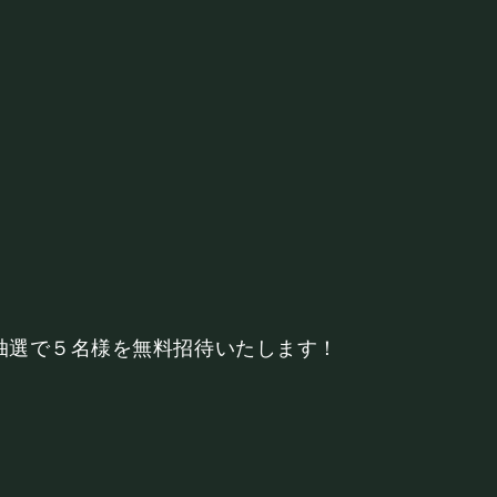
©Mahoroza. All Rights Reserved.
、
毎月抽選で５名様を無料招待いたします！