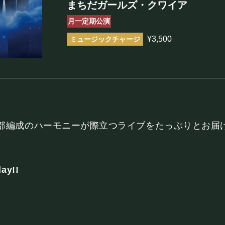
まちだガールズ・クワイア
まほろ座について
月一定期公演
¥3,500
座長挨拶
施設概要
機材リスト
アクセス
部編成のハーモニーが際立つライブをたっぷりとお届
FOOD&DR
y!!
フード&ドリンク