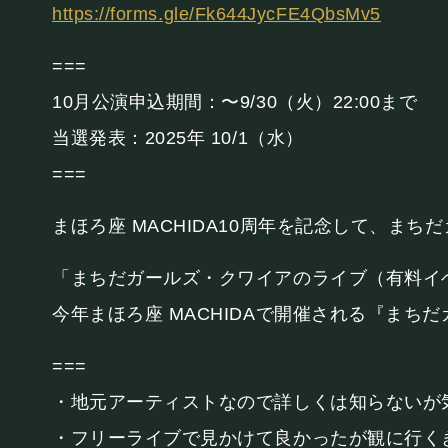
PRIVATE
https://forms.gle/Fk644JycFE4QbsMv5
===
貸切パーティー・ホールレンタル
10月公演申込期間：〜9/30（火）22:00まで
当選発表：2025年 10/1（水）
===
まほろ座 MACHIDA10周年を記念して、ま
採用情報
よくある質問
プライバシーポリ
「まちだガールズ・クワイアのライブ（有料イ
今年まほろ座 MACHIDAで開催される『まちだ
===
・地元アーティストなので詳しくは知らないが
・フリーライブで見かけて良かったが観に行く