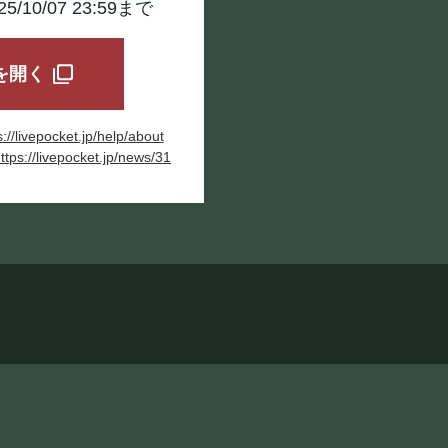
025/10/07 23:59まで
tを開く
s://livepocket.jp/help/about
ttps://livepocket.jp/news/31