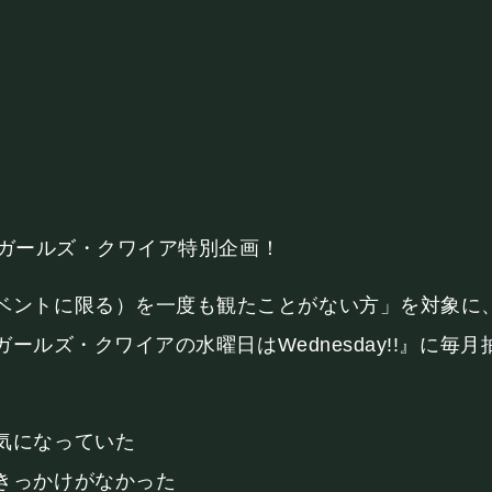
BOOKING
ライブ出演について
ちだガールズ・クワイア特別企画！
シー
キャンセルポリシー
お問い合わせ
ベントに限る）を一度も観たことがない方」を対象に
ガールズ・クワイアの水曜日はWednesday!!』に
気になっていた
きっかけがなかった