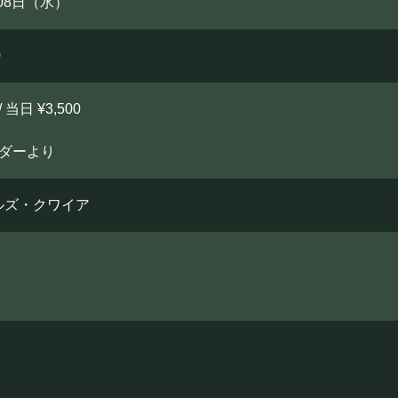
月08日（水）
0
/ 当日 ¥3,500
ーダーより
ルズ・クワイア