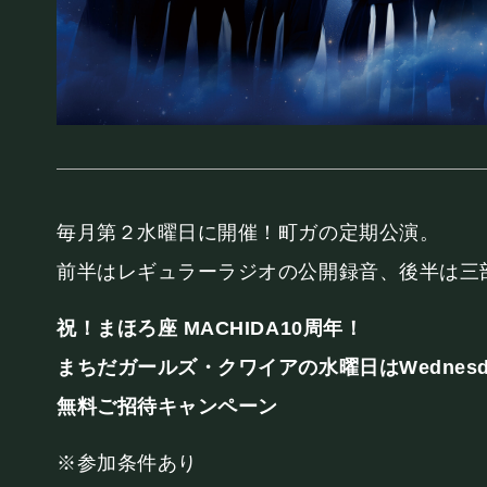
お知らせ
SCHEDULE
スケジュール
毎月第２水曜日に開催！町ガの定期公演。
前半はレギュラーラジオの公開録音、後半は三
RESERVATION
祝！まほろ座 MACHIDA10周年！
まちだガールズ・クワイアの水曜日はWednesda
予約・当日の流れ
無料ご招待キャンペーン
※参加条件あり