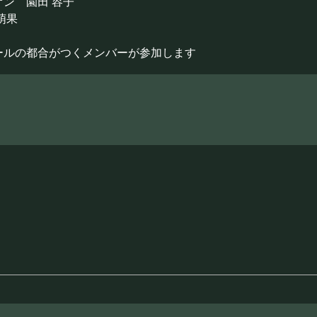
ン 園田 容子
萌果
ールの都合がつくメンバーが参加します