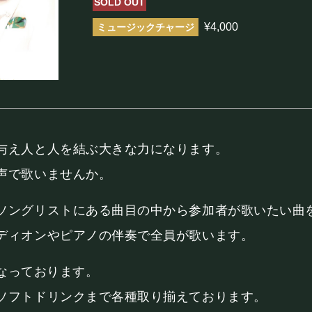
SOLD OUT
まほろ座について
¥4,000
座長挨拶
施設概要
機材リスト
アクセス
与え人と人を結ぶ大きな力になります。
声で歌いませんか。
FOOD&DR
ソングリストにある曲目の中から参加者が歌いたい曲
ディオンやピアノの伴奏で全員が歌います。
フード&ドリンク
となっております。
ソフトドリンクまで各種取り揃えております。