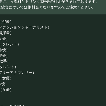
0の中に、入場料とドリンク1杯分の料金が含まれております。
ご飲食については別料金となりますのでご注意ください。
（俳優）
（ファッションジャーナリスト）
指揮者）
女優）
（タレント）
俳優）
俳優）
（歌手）
（タレント）
（フリーアナウンサー）
（女優）
俳優）
（女優）
］