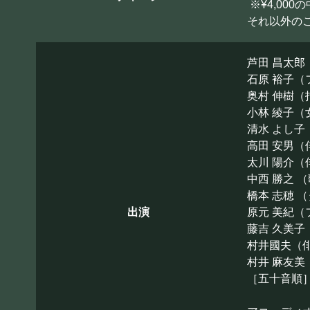
※¥4,00
それ以外の
芦田 昌太郎
石原 裕子
奥村 伸樹（
小林 綾子（
清水 よし子
高田 安男（
太川 陽介（
中西 勝之 
橋本 志穂 
出演
原元 美紀
藤吉 久美子
村井國夫（
村井 麻友美
［五十音順