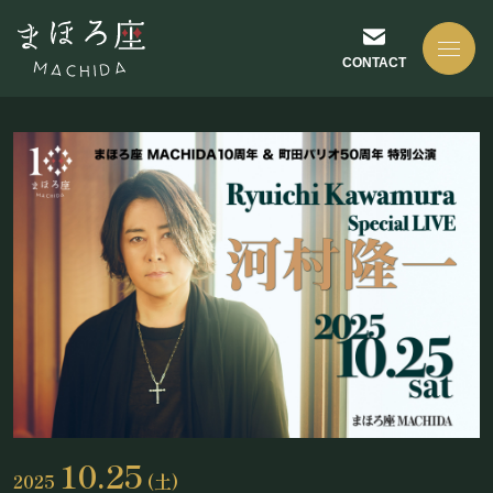
CONTACT
NEWS
お知らせ
ABOUT US
まほろ座について
10.25
2025
(土)
座長挨拶