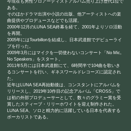
今現在も男性ソロアーティストアルバム売り上げ歴代1位で
ある。
そのほかドラマ出演や小説の出版、他アーティストへの楽
曲提供やプロデュースなどでも活躍。
2000年12月のLUNA SEA終幕を経て、2001年よりソロ活動
を再開。
2005年にはTourbillonを結成し、日本武道館でデビューライ
ブを行った。
2009年3月にはマイクを一切使わないコンサート「No Mic,
No Speakers」をスタート。
2011年5月には日本武道館にて、6時間半で104曲を歌いき
るコンサートを行い、ギネスワールドレコーズに認定され
た。
近年はLUNA SEA再始動後は、コンスタントにアルバムを
リリースし、2019年10作目の記念アルバム「CROSS」で
は初の外部プロデューサーとして、数々のグラミー賞を受
賞したスティーブ・リリーホワイトを迎え制作された。
LUNA SEA、ソロと精力的に活躍している日本を代表する
ボーカリストである。