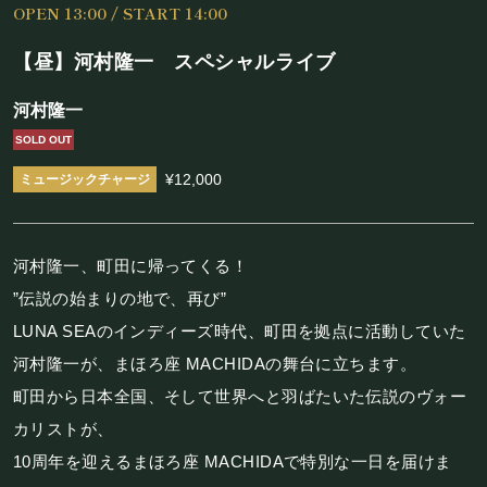
OPEN 13:00 / START 14:00
施設概要
【昼】河村隆一 スペシャルライブ
機材リスト
河村隆一
アクセス
SOLD OUT
¥12,000
SCHEDULE
スケジュール
河村隆一、町田に帰ってくる！
”伝説の始まりの地で、再び”
RESERVATION
LUNA SEAのインディーズ時代、町田を拠点に活動していた
河村隆一が、まほろ座 MACHIDAの舞台に立ちます。
予約・当日の流れ
町田から日本全国、そして世界へと羽ばたいた伝説のヴォー
カリストが、
FOOD&DRINK
10周年を迎えるまほろ座 MACHIDAで特別な一日を届けま