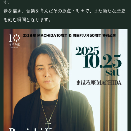
フード&ドリンク
す。
夢を描き、音楽を育んだその原点・町田で、また新たな歴史
を刻む瞬間となります。
PRIVATE
貸切パーティー・ホールレンタル
BOOKING
ライブ出演について
採用情報
よくある質問
プライバシーポリシー
キャンセルポリシー