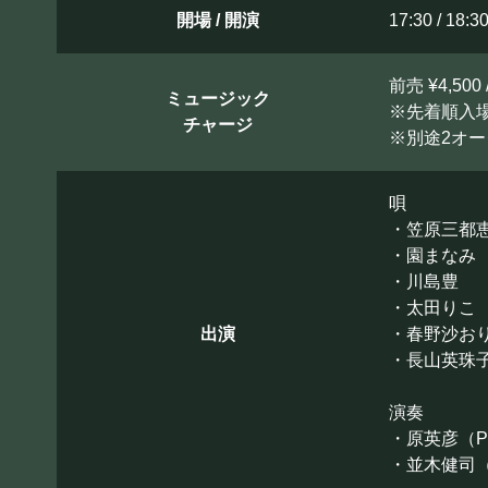
開場 / 開演
17:30 / 18:3
前売 ¥4,500 
ミュージック
※先着順入
チャージ
※別途2オ
唄
・笠原三都
・園まなみ
・川島豊
・太田りこ
出演
・春野沙お
・長山英珠
演奏
・原英彦（P
・並木健司（