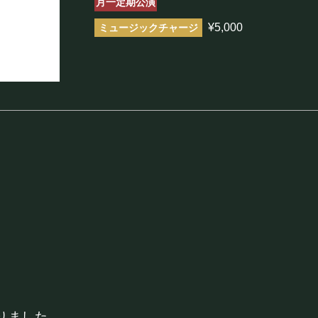
月一定期公演
まほろ座について
¥5,000
座長挨拶
施設概要
機材リスト
アクセス
FOOD&DR
フード&ドリンク
りました。