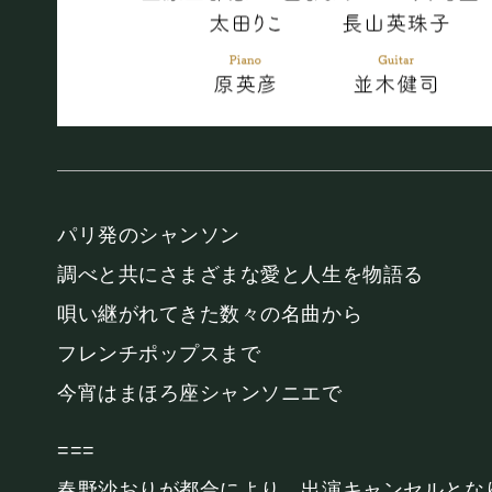
お知らせ
SCHEDULE
スケジュール
パリ発のシャンソン
調べと共にさまざまな愛と人生を物語る
唄い継がれてきた数々の名曲から
RESERVATION
フレンチポップスまで
予約・当日の流れ
今宵はまほろ座シャンソニエで
===
春野沙おりが都合により、出演キャンセルとな