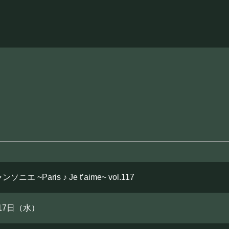
エ ~Paris ♪ Je t’aime~ vol.117
月17日（水）