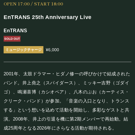
OPEN 17:00 / START 18:00
施設概要
EnTRANS 25th Anniversary Live
機材リスト
EnTRANS
アクセス
SOLD OUT
¥6,000
SCHEDULE
スケジュール
2001年、太鼓ドラマー・ヒダノ修一の呼びかけで結成された
バンド。井上堯之（スパイダース）、ミッキー吉野（ゴダイ
RESERVATION
ゴ）、鳴瀬喜博（カシオペア）、八木のぶお（カーティス・
クリーク・バンド）が参加。「音楽の入口となり、トランス
予約・当日の流れ
する」という想いを込めて活動を開始し、多彩なゲストと共
演。2008年、井上の引退を機に第2期メンバーで再始動。結
FOOD&DRINK
成25周年となる2026年にさらなる活動が期待される。