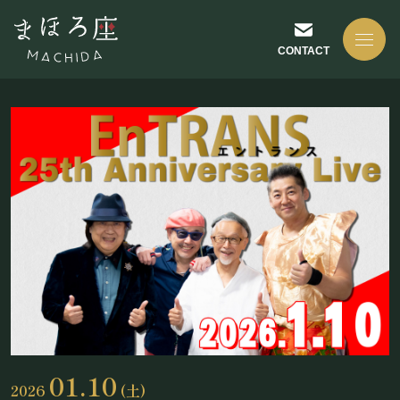
CONTACT
NEWS
お知らせ
ABOUT US
まほろ座について
01.10
2026
(土)
座長挨拶