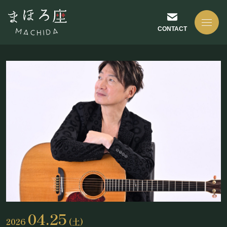
CONTACT
NEWS
お知らせ
ABOUT US
まほろ座について
04.25
2026
(土)
座長挨拶