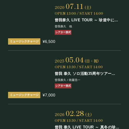
07.11
2020
(土)
OPEN 13:00 / START 14:00
曾我泰久 LIVE TOUR ～ 珍道中にも
夏が来た！
曾我泰久 他
シアター形式
¥6,500
05.04
2025
(日・祝)
OPEN 13:30 / START 14:00
曾我 泰久 ソロ活動35周年ツアー
～珍道中にも春が来た！
曾我泰久 / 衛藤浩一
シアター形式
¥7,000
02.28
2026
(土)
OPEN 13:30 / START 14:00
曾我 泰久 LIVE TOUR ～ 真冬の珍道