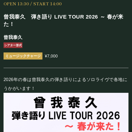
OPEN 13:30 / START 14:00
施設概要
曾我泰久 弾き語り LIVE TOUR 2026 ～ 春が来
機材リスト
た！
アクセス
曾我泰久
シアター形式
SCHEDULE
¥7,000
スケジュール
2026年の春は曾我泰久の弾き語りによるソロライヴで各地に
RESERVATION
うかがいます！
予約・当日の流れ
FOOD&DRINK