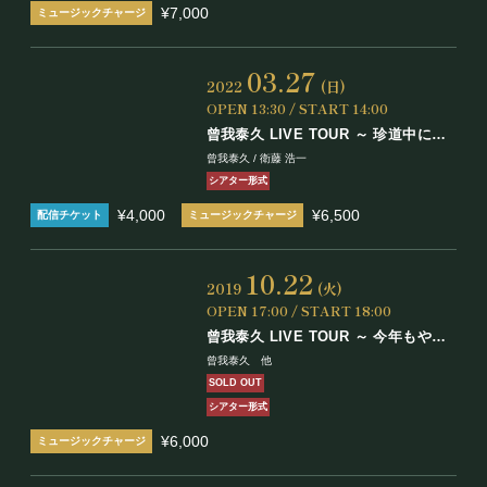
¥7,000
03.27
2022
(日)
OPEN 13:30 / START 14:00
曾我泰久 LIVE TOUR ～ 珍道中にも
春が来た！
曾我泰久 / 衛藤 浩一
シアター形式
¥4,000
¥6,500
10.22
2019
(火)
OPEN 17:00 / START 18:00
曾我泰久 LIVE TOUR ～ 今年もやは
り珍道中！～秋
曾我泰久 他
SOLD OUT
シアター形式
¥6,000