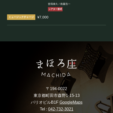
中！
曾我泰久 / 衛藤浩一
シアター形式
¥7,000
〒194-0022
東京都町田市森野1-15-13
パリオビルB1F
GoogleMaps
Tel :
042-732-3021