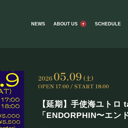
NEWS
ABOUT US
SCHEDULE
05.09
2026
(土)
OPEN 17:00 / START 18:00
【延期】手使海ユトロ tal
「ENDORPHIN〜エ
ABOUT US