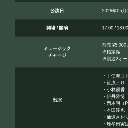
公演日
2026年05
開場 / 開演
17:00 / 18:0
前売 ¥5,000 
ミュージック
※指定席
チャージ
※別途2オ
・手使海ユトロ
・笹原まり（
・小林優香（Fl,
・伊丹雅博（Gt,
出演
・西本明（P
・本田達也（
・仙道さおり（
・蛭牟田実里