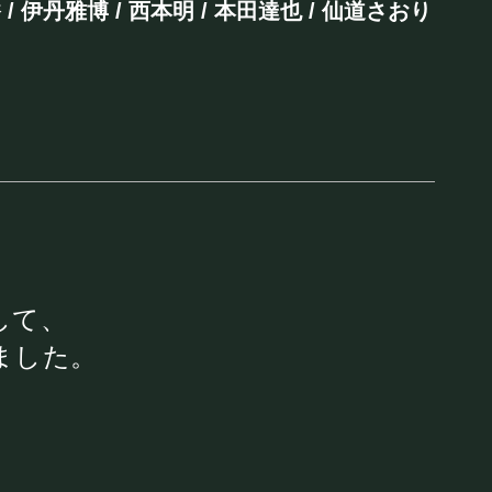
/ 伊丹雅博 / 西本明 / 本田達也 / 仙道さおり
まして、
INK
ました。