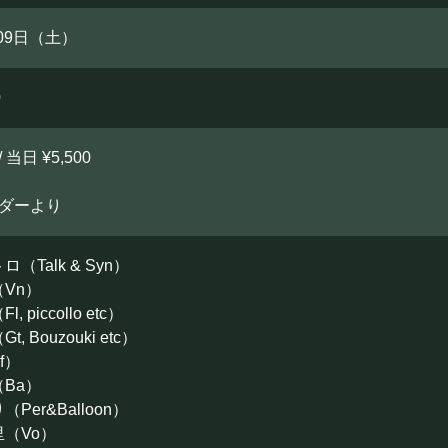
月09日（土）
0
/ 当日 ¥5,500
ーダーより
（Talk & Syn）
Vn）
 piccollo etc）
 Bouzouki etc）
f）
Ba）
Per&Balloon）
（Vo）