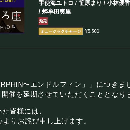
手使海ユトロ / 笹原まり / 小林優香 
まほろ座について
/ 蛭牟田実里
延期
座長挨拶
¥5,500
施設概要
機材リスト
アクセス
ENDORPHIN〜エンドルフィン」」につき
FOOD&DR
、開催を延期させていただくこととなり
フード&ドリンク
いた皆様には、
心よりお詫び申し上げます。