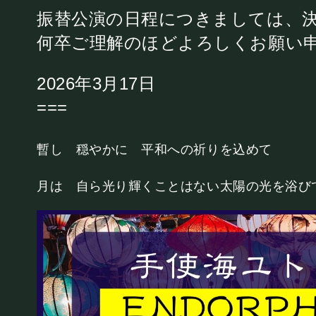
PRIVATE
振替公演の日程につきましては、
何卒ご理解のほどよろしくお願い
貸切パーティー・ホールレンタル
2026年3月17日
===
暫し 穏やかに 平和への祈りを込めて
採用情報
よくある質問
プライバシーポリ
月は 自ら光り輝くことはない太陽の光を浴び