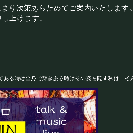
BOOKING
決まり次第あらためてご案内いたします
申し上げます。
ライブ出演について
シー
キャンセルポリシー
お問い合わせ
てある時は全身で輝きある時はその姿を隠す私は そ