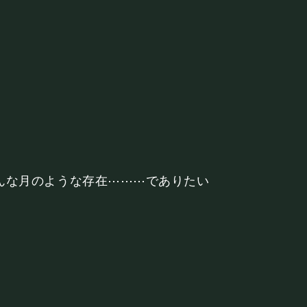
。
©Mahoroza. All Rights Reserved.
んな月のような存在⋯⋯⋯でありたい