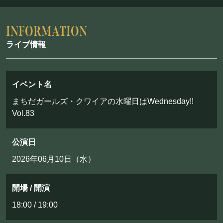
フード&ドリンク
PRIVATE
ライブ情報
貸切パーティー・ホールレンタル
イベント名
BOOKING
まちだガールズ・クワイアの水曜日はWednesday!!
Vol.83
ライブ出演について
公演日
2026年06月10日（水）
採用情報
よくある質問
開場 / 開演
プライバシーポリシー
18:00 / 19:00
キャンセルポリシー