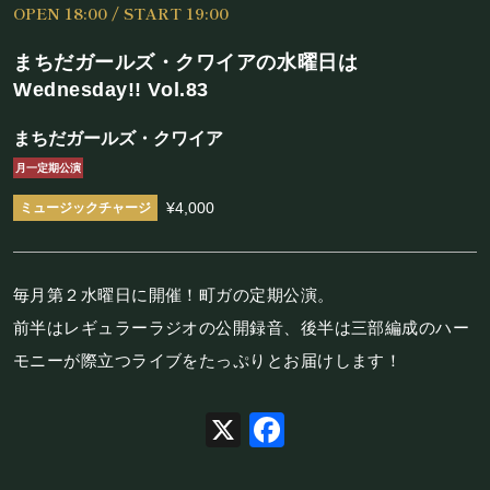
OPEN 18:00 / START 19:00
施設概要
まちだガールズ・クワイアの水曜日は
機材リスト
Wednesday!! Vol.83
アクセス
まちだガールズ・クワイア
月一定期公演
SCHEDULE
¥4,000
スケジュール
毎月第２水曜日に開催！町ガの定期公演。
RESERVATION
前半はレギュラーラジオの公開録音、後半は三部編成のハー
モニーが際立つライブをたっぷりとお届けします！
予約・当日の流れ
X
Facebook
FOOD&DRINK