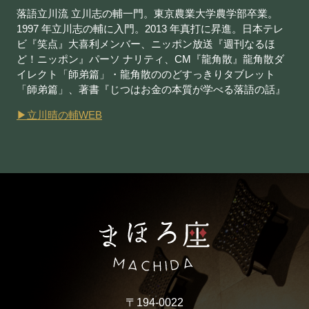
落語立川流 立川志の輔一門。東京農業大学農学部卒業。
1997 年立川志の輔に入門。2013 年真打に昇進。日本テレ
ビ『笑点』大喜利メンバー、ニッポン放送『週刊なるほ
ど！ニッポン』パーソ ナリティ、CM『龍角散』龍角散ダ
イレクト「師弟篇」・龍角散ののどすっきりタブレット
「師弟篇」、著書『じつはお金の本質が学べる落語の話』
▶︎立川晴の輔WEB
〒194-0022