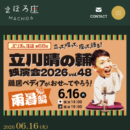
CONTACT
NEWS
お知らせ
ABOUT US
まほろ座について
06.16
2026
(火)
座長挨拶