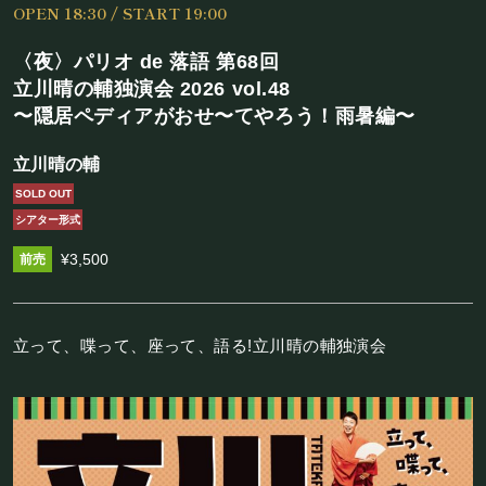
OPEN 18:30 / START 19:00
施設概要
〈夜〉パリオ de 落語 第68回
機材リスト
立川晴の輔独演会 2026 vol.48
〜隠居ペディアがおせ〜てやろう！雨暑編〜
アクセス
立川晴の輔
SCHEDULE
SOLD OUT
シアター形式
スケジュール
¥3,500
RESERVATION
立って、喋って、座って、語る!立川晴の輔独演会
予約・当日の流れ
FOOD&DRINK