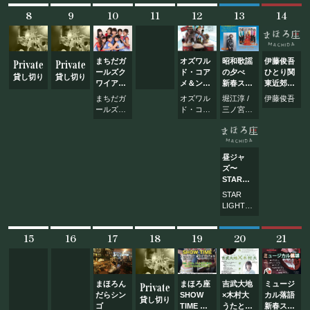
フード&ドリンク
ズ
8
9
10
11
12
13
14
PRIVATE
まちだガ
オズワル
昭和歌謡
伊藤俊吾
Private
Private
ールズク
ド・コア
の夕べ
ひとり関
貸し切り
貸し切り
貸切パーティー・ホールレンタル
ワイアの
メ＆ン・
新春スペ
東近郊ツ
ちいさな
ザッサ・
シャル 堀
アー2018
まちだガ
オズワル
堀江淳 /
伊藤俊吾
ディナー
ミュージ
江淳＆三
『あなた
ールズ・
ド・コア
三ノ宮ゆ
ショー
ック
ノ宮ゆた
の町でひ
クワイア
メ 他
たかと8
BOOKING
Vol.11
World
か と 8ト
とりにし
トラック
Music
ラックス
ないで』
ス
Tour
昼ジャ
2018
ライブ出演について
ズ〜
vol.1 in
STAR
Machida
LIGHT
STAR
TRIO〜
LIGHT
TRIO
採用情報
15
16
17
18
19
20
21
よくある質問
プライバシーポリシー
まほろん
まほろ座
吉武大地
ミュージ
Private
キャンセルポリシー
だらシン
SHOW
×木村大
カル落語
貸し切り
ゴ
TIME く
うたとギ
新春スペ