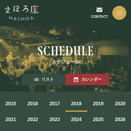
CONTACT
スケジュール
NEWS
リスト
カレンダー
お知らせ
2015
2016
2017
2018
2019
2020
ABOUT US
2021
2022
2023
2024
2025
2026
まほろ座について
座長挨拶