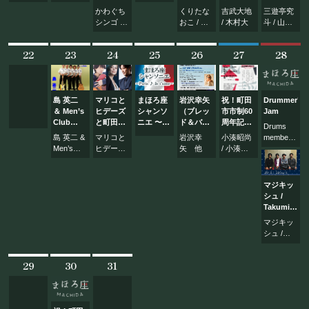
お問い合わせ
りたなお
ター
シャル！
かわぐち
くりたな
吉武大地
三遊亭究
こ × ユキ
「レ・ミ
シンゴ /
おこ / ユ
/ 木村大
斗 / 山本
ンコアキ
ゼラブル
小宮哲朗
キンコア
愛香
ラ
の歌をい
キラ
っぱい聴
22
23
24
25
26
27
28
©Mahoroza. All Rights Reserved.
こう
会！」
島 英二
マリコと
まほろ座
岩沢幸矢
祝！町田
Drummer’s
＆ Men’s
ヒデーズ
シャンソ
（ブレッ
市市制60
Jam
Club
と町田の
ニエ 〜
ド＆バタ
周年記念
Drums
Vol.6
ガールズ
Paris ♪
ー）ソロ
町田発！
島 英二 &
マリコと
岩沢幸
小湊昭尚
member
～恋がう
Je
ライブ 〜
にっぽん
Men’s
ヒデーズ
矢 他
/ 小湊美
他
まれるま
t’aime〜
2018
発信プロ
Club
/ まちだ
和
ちだから
Celebration
ジェクト
ガールズ
～
Cruse〜
第1奏 ～
クワイア
マジキッ
にっぽん
シュ /
の民謡～
Takumi
Ikeda ス
マジキッ
プリット
シュ /
シングル
Takumi
「冬盤」
Ikeda
発売記念
29
30
31
ライブ