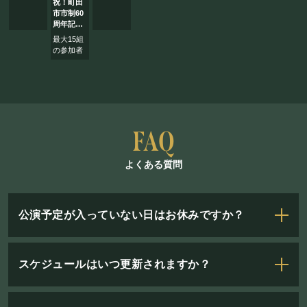
祝！町田
市市制60
周年記念
まほろ座
最大15組
オープン
の参加者
マイクレ
ストラン
〜お祝い
の唄〜
よくある質問
公演予定が入っていない日はお休みですか？
スケジュールはいつ更新されますか？