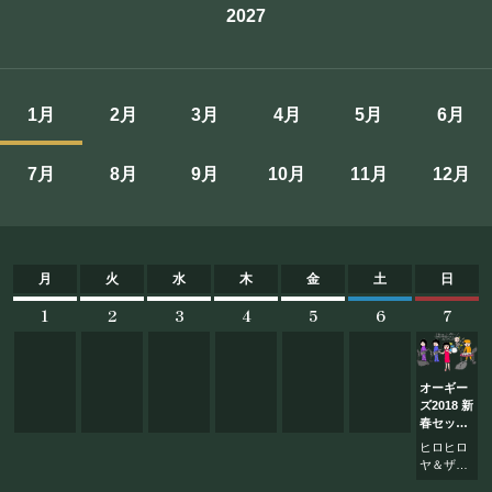
2027
施設概要
機材リスト
1月
2月
3月
4月
5月
6月
アクセス
7月
8月
9月
10月
11月
12月
SCHEDULE
スケジュール
月
火
水
木
金
土
日
1
2
3
4
5
6
7
RESERVATION
予約・当日の流れ
オーギー
ズ2018 新
春セッシ
FOOD&DRINK
ョンショ
ヒロヒロ
ー
ヤ＆ザ★
オーギー