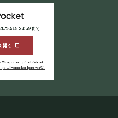
026/10/18 23:59まで
tを開く
s://livepocket.jp/help/about
ttps://livepocket.jp/news/31