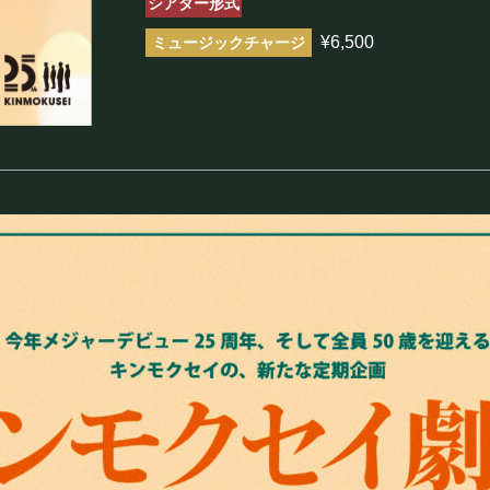
シアター形式
まほろ座について
¥6,500
座長挨拶
施設概要
機材リスト
アクセス
FOOD&DR
フード&ドリンク