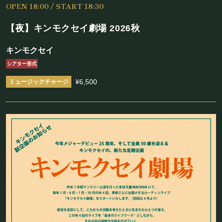
OPEN 18:00 / START 18:30
施設概要
【夜】キンモクセイ劇場 2026秋
機材リスト
キンモクセイ
アクセス
シアター形式
¥6,500
SCHEDULE
スケジュール
RESERVATION
予約・当日の流れ
FOOD&DRINK