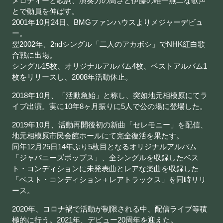
メロディーと歌詞、演奏力の高さと伊藤の唯一無二な歌声
とで動員を伸ばす。
2001年10月24日、BMGファンハウスよりメジャーデビュ
ー。
翌2002年、2ndシングル「二人のアカボシ」でNHK紅白歌
合戦に出場。
シングル15枚、オリジナルアルバム4枚、ベストアルバム1
枚をリリースし、2008年活動休止。
2018年10月、「活動急始」と称し、突如地元相模原にてラ
イブ出演。実に10年8ヶ月振りに5人で公の場に登場した。
2019年10月、活動再開後初の新曲「セレモニー」を配信、
地元相模原市民会館ホールにて完全復活を果たす。
同年12月25日14年ぶり5枚目となるオリジナルアルバム
「ジャパニーズポップス」、全シングルを収録したベス
ト・コンディションに未発表曲とレアな楽曲を収録した
「ベスト・コンディション＋レアトラックス」を同時リリ
ース。
2020年、コロナ禍で活動が制限される中、配信ライブ等積
極的に行う。2021年、デビュー20周年を迎えた。