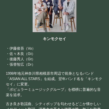
キンモクセイ
・伊藤俊吾（Vo）
・佐々木良（Gt）
・後藤秀人（Gt）
・張替智広（Dr）
1998年地元神奈川県相模原市周辺で前身となるバンド
「ASIAN ALL STARS」を結成。翌年バンド名を「キンモク
セイ」に変更。
「ポピュラーミュージックグループ」を標榜に普遍的な音
楽を追求。
古き良き歌謡曲、シティポップを匂わせるどこか懐かしい