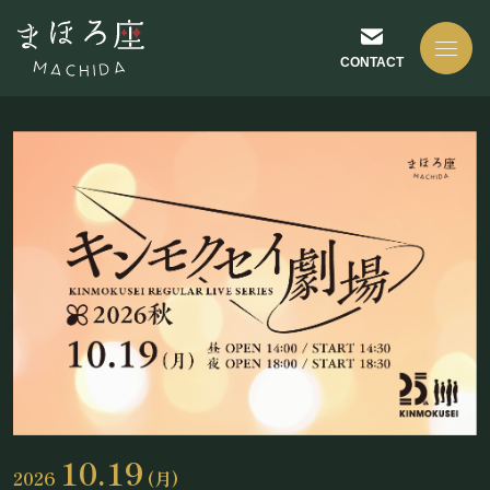
CONTACT
NEWS
お知らせ
ABOUT US
まほろ座について
10.19
2026
(月)
座長挨拶