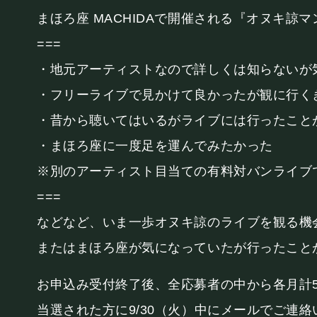
まほろ座 MACHIDAで開催される『オヌキ
===
・地元アーティストなので詳しくは知らないが
・フリーライブで見かけて良かったが観に行く
・昔から聴いてはいるがライブには行ったこと
・まほろ座に一度足を運んでみたかった
※別のアーティスト目当ての有料対バンライブ
===
などなど、いま一歩オヌキ諒のライブを観る機
またはまほろ座が気になっていたが行ったこと
お申込み受付終了後、全応募者の中から各月計
当選された方に9/30（火）中にメールでご連