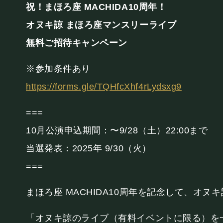
PRIVATE
祝！まほろ座 MACHIDA10周年！
オヌキ諒 まほろ座マンスリーライブ
貸切パーティー・ホールレンタル
無料ご招待キャンペーン
※参加条件あり
https://forms.gle/TQHfcXhf4rLydsxg9
===
採用情報
よくある質問
プライバシーポリ
10月公演申込期間：〜9/28（土）22:00まで
当選発表：2025年 9/30（火）
===
まほろ座 MACHIDA10周年を記念して、オ
「オヌキ諒のライブ（有料イベントに限る）を