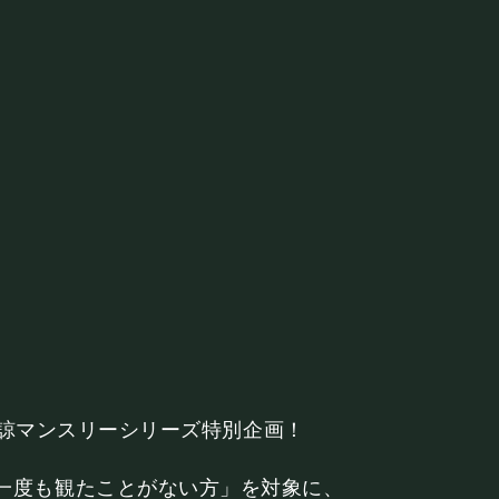
BOOKING
ライブ出演について
シー
キャンセルポリシー
お問い合わせ
ヌキ諒マンスリーシリーズ特別企画！
一度も観たことがない方」を対象に、