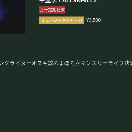
中里学 / ALLaNHiLLZ
まほろ座について
月一定期公演
¥3,500
座長挨拶
施設概要
機材リスト
アクセス
ソングライターオヌキ諒のまほろ座マンスリーライブ決
FOOD&DR
フード&ドリンク