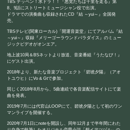
TBS テッペン！水ドラ！！『悪党たちは千里を走る』第
8、9話にストリートミュージシャン役で出演。
ドラマでの演奏曲も収録されたCD『結 ～yui～』全国発
売。
TBSテレビ(関東ローカル)「開運音楽堂」にてアルバム『結
～yui～』収録『メリーゴーラウンドパラダイス』のミュー
ジックビデオがオンエア。
地上波10局＆BSネットより放送、音楽番組『うたなび！』
にゲスト出演。
2018年より、
新たな音楽プロジェクト「碧琥夕陽」（アオ
トユウヒ）にVo & Gtで参加。
同じく2018年8月から、5曲連続で各音楽配信サイトにて
楽
曲を発表。
2019年7月には代官山LOOPにて、碧琥夕陽として初のワン
マンライブを開催する。
2020年7月1日にnoteを開設し、同年12月まで半年間にわた
り自身で執筆したオリジナル恋愛小説「想イヲツヅル」の