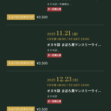
Vol.3
オヌキ諒 / 大塚雄士
中里学 / ALLaNHiLLZ
月一定期公演
¥3,500
11.21
2025
(金)
OPEN 18:00 / START 19:00
オヌキ諒 まほろ座マンスリーライブ
Vol.4
オヌキ諒
瀬戸山智之助 / ティンペッツ
月一定期公演
¥3,500
12.23
2025
(火)
OPEN 18:00 / START 19:00
オヌキ諒 まほろ座マンスリーライブ
Vol.5
オヌキ諒
月一定期公演
¥3,500