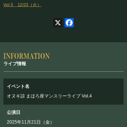
フード&ドリンク
Vol.5 12/23（火）
PRIVATE
X
Facebook
貸切パーティー・ホールレンタル
BOOKING
ライブ情報
ライブ出演について
イベント名
採用情報
オヌキ諒 まほろ座マンスリーライブ Vol.4
よくある質問
プライバシーポリシー
公演日
キャンセルポリシー
2025年11月21日（金）