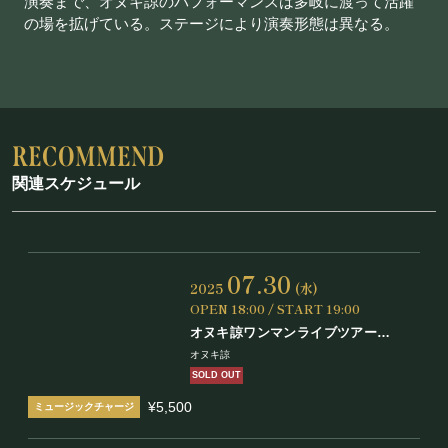
演奏まで、オヌキ諒のパフォーマンスは多岐に渡って活躍
の場を拡げている。ステージにより演奏形態は異なる。
関連スケジュール
07.30
2025
(水)
OPEN 18:00 / START 19:00
オヌキ諒ワンマンライブツアー
「キセキ」
オヌキ諒
SOLD OUT
¥5,500