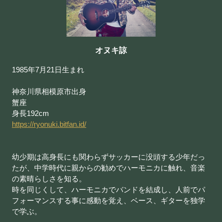
オヌキ諒
1985年7月21日生まれ
神奈川県相模原市出身
蟹座
身長192cm
https://ryonuki.bitfan.id/
幼少期は高身長にも関わらずサッカーに没頭する少年だっ
たが、中学時代に親からの勧めでハーモニカに触れ、音楽
の素晴らしさを知る。
時を同じくして、ハーモニカでバンドを結成し、
人前でパ
フォーマンスする事に感動を覚え、ベース、ギターを独学
で学ぶ。