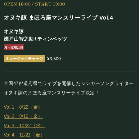
OPEN 18:00 / START 19:00
施設概要
オヌキ諒 まほろ座マンスリーライブ Vol.4
機材リスト
オヌキ諒
アクセス
瀬戸山智之助 / ティンペッツ
月一定期公演
SCHEDULE
¥3,500
スケジュール
全国47都道府県でライブを開催したシンガーソングライター
RESERVATION
オヌキ諒のまほろ座マンスリーライブ決定！
予約・当日の流れ
Vol.1 8/22（金）
Vol.2 9/19（金）
FOOD&DRINK
Vol.3 10/22（水）
Vol.4 11/21（金）