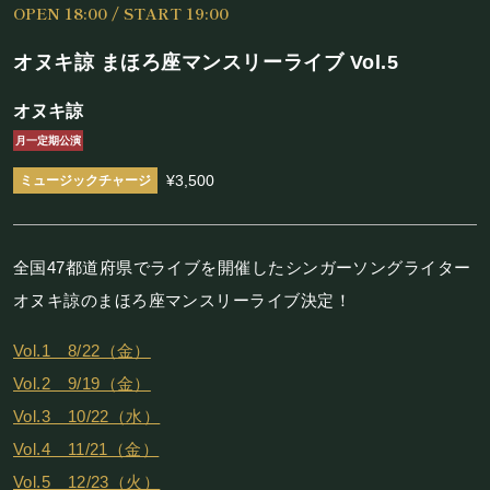
OPEN 18:00 / START 19:00
施設概要
オヌキ諒 まほろ座マンスリーライブ Vol.5
機材リスト
オヌキ諒
アクセス
月一定期公演
¥3,500
SCHEDULE
スケジュール
全国47都道府県でライブを開催したシンガーソングライター
オヌキ諒のまほろ座マンスリーライブ決定！
RESERVATION
Vol.1 8/22（金）
予約・当日の流れ
Vol.2 9/19（金）
Vol.3 10/22（水）
FOOD&DRINK
Vol.4 11/21（金）
Vol.5 12/23（火）