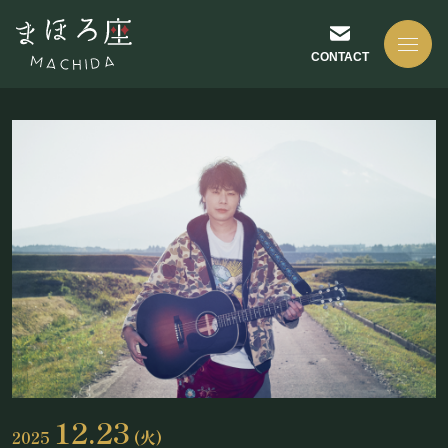
CONTACT
NEWS
お知らせ
ABOUT US
まほろ座について
12.23
2025
(火)
座長挨拶