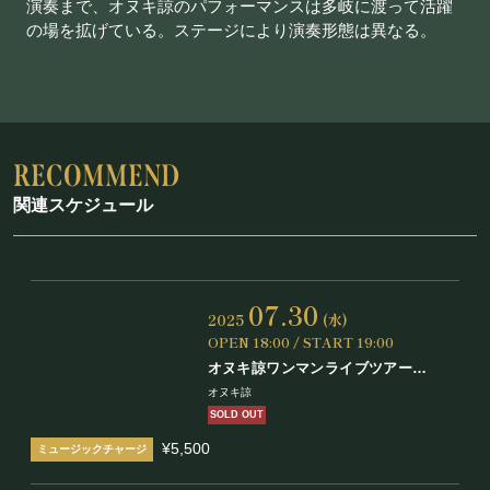
演奏まで、オヌキ諒のパフォーマンスは多岐に渡って活躍
の場を拡げている。ステージにより演奏形態は異なる。
関連スケジュール
07.30
2025
(水)
OPEN 18:00 / START 19:00
オヌキ諒ワンマンライブツアー
「キセキ」
オヌキ諒
SOLD OUT
¥5,500