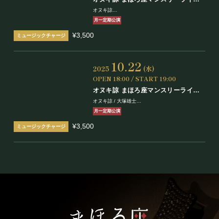
Vol.4
オヌキ諒
瀬戸山智之助 / ティンペッツ
月一定期公演
¥3,500
10.22
2025
(水)
OPEN 18:00 / START 19:00
オヌキ諒 まほろ座マンスリーライブ
Vol.3
オヌキ諒 / 大塚雄士
中里学 / ALLaNHiLLZ
月一定期公演
¥3,500