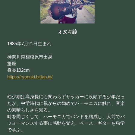
オヌキ諒
1985年7月21日生まれ
神奈川県相模原市出身
蟹座
身長192cm
https://ryonuki.bitfan.id/
幼少期は高身長にも関わらずサッカーに没頭する少年だっ
たが、中学時代に親からの勧めでハーモニカに触れ、音楽
の素晴らしさを知る。
時を同じくして、ハーモニカでバンドを結成し、
人前でパ
フォーマンスする事に感動を覚え、ベース、ギターを独学
で学ぶ。