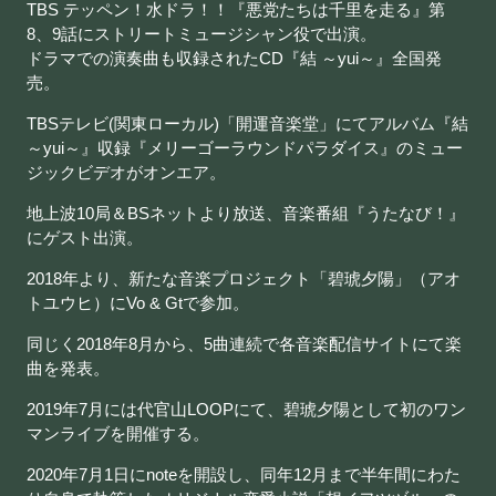
TBS テッペン！水ドラ！！『悪党たちは千里を走る』第
8、9話にストリートミュージシャン役で出演。
ドラマでの演奏曲も収録されたCD『結 ～yui～』全国発
売。
TBSテレビ(関東ローカル)「開運音楽堂」にてアルバム『結
～yui～』収録『メリーゴーラウンドパラダイス』のミュー
ジックビデオがオンエア。
地上波10局＆BSネットより放送、音楽番組『うたなび！』
にゲスト出演。
2018年より、
新たな音楽プロジェクト「碧琥夕陽」（アオ
トユウヒ）にVo & Gtで参加。
同じく2018年8月から、5曲連続で各音楽配信サイトにて
楽
曲を発表。
2019年7月には代官山LOOPにて、碧琥夕陽として初のワン
マンライブを開催する。
2020年7月1日にnoteを開設し、同年12月まで半年間にわた