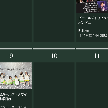
BOOKING
ライブ出演について
ビートルズトリビュ
バンド
Believe（ビリーブ）
Believe
［ 清水仁 / 小沢勝巳 
間正博 / 寄本慎司 /
英 ］
9
10
11
シー
キャンセルポリシー
お問い合わせ
だガールズ・クワイ
水曜日は
esday!! Vol.72
だガールズ・クワイ