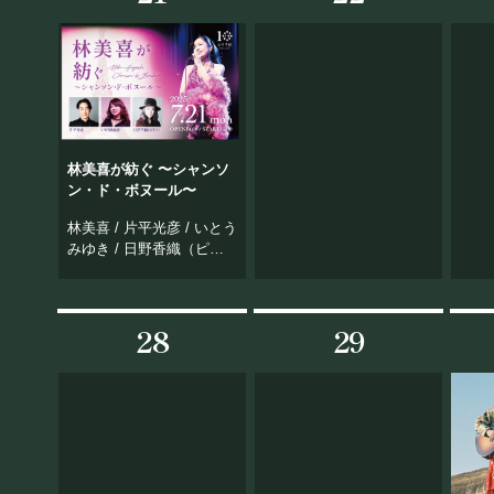
林美喜が紡ぐ 〜シャンソ
ン・ド・ボヌール〜
林美喜 / 片平光彦 / いとう
みゆき / 日野香織（ピア
ノ）
28
29