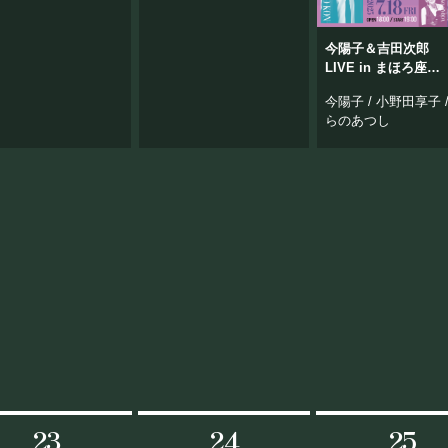
今陽子＆吉田次郎
LIVE in まほろ座
MACHIDA
今陽子 / 小野田享子 
らのあつし
23
24
25