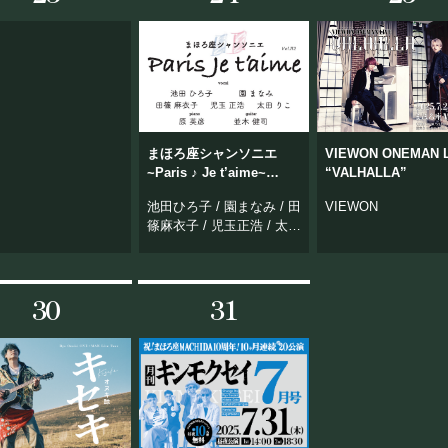
まほろ座シャンソニエ
VIEWON ONEMAN 
~Paris ♪ Je t’aime~
“VALHALLA”
vol.112
池田ひろ子 / 園まなみ / 田
VIEWON
篠麻衣子 / 児玉正浩 / 太田
りこ
30
31