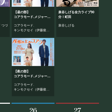
【昼の部】
泉谷しげる全力ライブ90
コアラモード.メジャーデ
分！町田
ビュー10周年
/ つづ
コアラモード.
泉谷しげる
まほろ座MACHIDA創業10
キンモクセイ（伊藤俊
周年記念特別公演
吾、佐々木良）
屋根の上のコアラ
produced by kazuyuki
takeuchi
【夜の部】
コアラモード.メジャーデ
ビュー10周年
コアラモード.
まほろ座MACHIDA創業10
キンモクセイ（伊藤俊
周年記念特別公演
吾、佐々木良）
屋根の上のコアラ
produced by kazuyuki
takeuchi
26
27