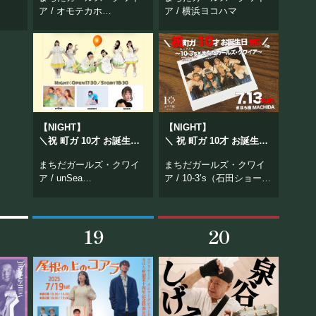
〜横ヨコ町ガインター
ア / オモテカホ
ア / 横浜ヨコハマ
2025〜
XOXO EXTREME /
SUMMER ROCKET
【NIGHT】
【NIGHT】
＼祝 町ガ 10才 お誕生日
＼ 祝 町ガ 10才 お誕生日
当日／
翌日 ／
まちだガールズ・クワイ
まちだガールズ・クワイ
〜10-3’s×まちだガール
ア / unSea
ア / 10-3’s（石田ショーキ
ズ・クワイア〜
usabeni / SAWA
チ、佐々木良）
19
20