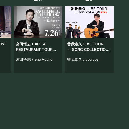
LIVE
宮田悟志 CAFE &
曾我泰久 LIVE TOUR
RESTAURANT TOUR
～ SONG COLLECTION
2025
2025
宮田悟志 / Sho Asano
曾我泰久 / sources
〜Reborn〜
西東京公演 ※バースデイ
編