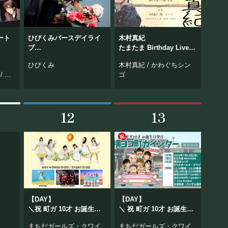
ート
ひびくみバースデイライ
木村真紀
ブ
たまたま Birthday Live
運命的爆誕 vol.3
〜来し方、行く末〜
ひびくみ
木村真紀 / かわぐちシン
/ 城
ゴ
 黒岩典
12
13
©Mahoroza. All Rights Reserved.
【DAY】
【DAY】
＼祝 町ガ 10才 お誕生日
＼ 祝 町ガ 10才 お誕生日
当日／
翌日 ／
まちだガールズ・クワイ
まちだガールズ・クワイ