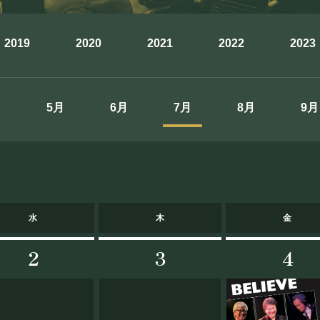
まほろ座について
2019
2020
2021
2022
2023
座長挨拶
施設概要
月
5月
6月
7月
8月
9月
機材リスト
アクセス
FOOD&DR
水
木
金
2
3
4
フード&ドリンク