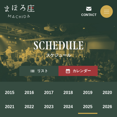
CONTACT
スケジュール
NEWS
リスト
カレンダー
お知らせ
2015
2016
2017
2018
2019
2020
ABOUT US
2021
2022
2023
2024
2025
2026
まほろ座について
座長挨拶