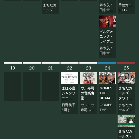
お問い合わせ
の
ク・ライ
トロ talk
まちだガ
鈴木茂 /
手使海ユ
水曜日は
ブ
& music
ールズ・
田中章弘
トロ / 蛭
Wednesday!!
「BAND
live
クワイア
長谷部徹
牟田実
Vol.70
WAGON」
Dal
/ 外崎銀
里 他
発売50周
Segno〜
©Mahoroza. All Rights Reserved.
河
年記念
ダル・セ
ベルフォ
〜Spring
ーニョ
ニック・
Season〜
ライブ
「BAND
鈴木茂 /
WAGON」
田中章弘
発売50周
長谷部徹
年記念
/ 外崎銀
〜Spring
19
20
21
22
23
24
25
河
Season〜
まほろ座
ウル寿司
GOMES
まちだガ
シャンソ
の音楽食
THE
ールズ・
ニエ
堂
HITMAN
クワイア
~Paris ♪
「翼&Jぺ
LIVE2025
presents
日野美子
ウルトラ
GOMES
まちだガ
Je
い はぴ
“Band
「ミュー
/ 園まな
寿司ふぁ
THE
ールズ・
t’aime~
ば〜5月
de Bel
ジックラ
み / 児玉
いやー
HITMAN
クワイア
vol.110
の夜
Canto
イフは続
正浩 / の
/ 佐藤泉
会〜」
MACHIDA”
く」
りりん
まちだガ
ールズ・