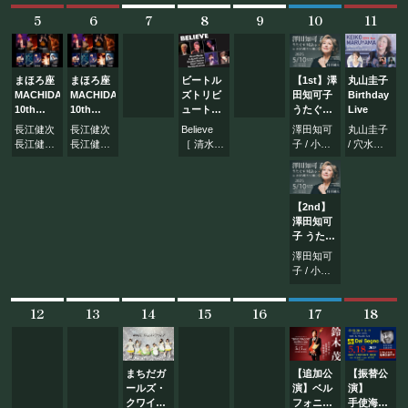
ルナイト
来た！
フード&ドリンク
[NAO・太
ゲスト：
5
6
7
8
9
10
11
田公一・
新井康弘
根岸和
寿・久保
PRIVATE
田響]
ゲスト：
まほろ座
まほろ座
ビートル
【1st】澤
丸山圭子
新井康弘
MACHIDA
MACHIDA
ズトリビ
田知可子
Birthday
貸切パーティー・ホールレンタル
10th
10th
ュートバ
うたぐす
Live
ANNIVERSARY
ANNIVERSARY
ンド
りLive
長江健次
長江健次
Believe
澤田知可
丸山圭子
長江健次
CHAGE
Believe（ビ
In まほろ
長江健次
長江健次
［ 清水仁
子 / 小野
/ 穴水佑
オリジナ
＆ASKA
リーブ）
座
バンド
バンド
/ 小沢勝
澤篤 / エ
輔 / サト
BOOKING
ル＆魅惑
ナイト
MACHIDA
[NAO・太
[NAO・太
巳 / 城間
バラ健太
ウレイ
の平成ナ
ゲスト：
田公一・
田公一・
正博 / 寄
村井國夫
Special
イト
近藤敬
根岸和
根岸和
本慎司 /
Guest: 庄
【2nd】
三・久保
ライブ出演について
寿・吉川
寿・吉川
黒岩典英
野真代
澤田知可
田洋司
弾・久保
弾・久保
］
子 うたぐ
田響]
田響]
すりLive
澤田知可
ゲスト：
In まほろ
子 / 小野
近藤敬
座
澤篤 / エ
三・久保
採用情報
MACHIDA
バラ健太
田洋司
12
13
14
15
16
17
18
村井國夫
よくある質問
プライバシーポリシー
まちだガ
【追加公
【振替公
キャンセルポリシー
ールズ・
演】ベル
演】
クワイア
フォニッ
手使海ユ