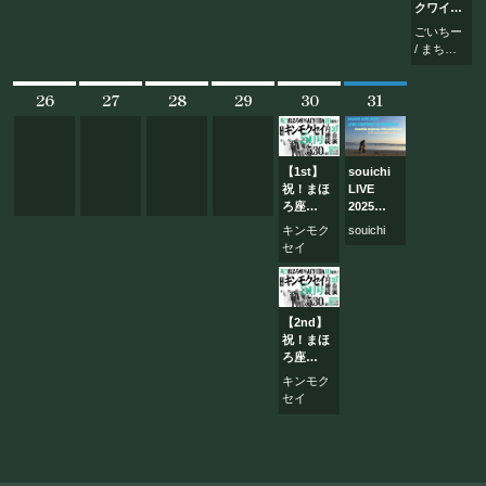
クワイア
presents
ごいちー
「まちだ
/ まちだ
ガールズ
ガール
シアター
ズ・クワ
vol.22」
26
27
28
29
30
31
イア
〜ごいち
ー×町ガ
2man
LIVE〜
【1st】
souichi
祝！まほ
LIVE
ろ座
2025
MACHIDA
LOVE
キンモク
souichi
10周年！
CONTINUE
セイ
月刊キン
TO
モクセイ
ISHIKAWA
5月号
【2nd】
祝！まほ
ろ座
MACHIDA
キンモク
10周年！
セイ
月刊キン
モクセイ
5月号