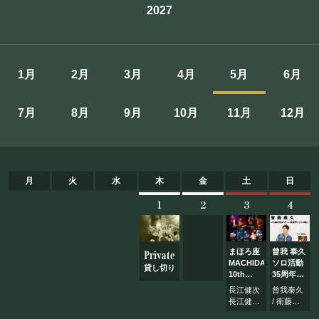
2027
施設概要
機材リスト
1月
2月
3月
4月
5月
6月
アクセス
7月
8月
9月
10月
11月
12月
SCHEDULE
スケジュール
月
火
水
木
金
土
日
1
2
3
4
RESERVATION
予約・当日の流れ
まほろ座
曾我 泰久
Private
MACHIDA
ソロ活動
貸し切り
10th
35周年ツ
FOOD&DRINK
ANNIVERSARY
アー
長江健次
曾我泰久
長江健次
～珍道中
長江健次
/ 衛藤浩
オリジナ
にも春が
バンド
一